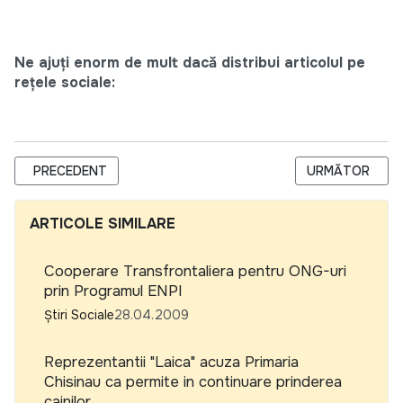
Ne ajuți enorm de mult dacă distribui articolul pe
rețele sociale:
ARTICOL PRECEDENT: UN PROIECT DE RESPONSABILITATE S
ARTICOLUL URM
PRECEDENT
URMĂTOR
ARTICOLE SIMILARE
Cooperare Transfrontaliera pentru ONG-uri
prin Programul ENPI
Știri Sociale
28.04.2009
Reprezentantii "Laica" acuza Primaria
Chisinau ca permite in continuare prinderea
cainilor