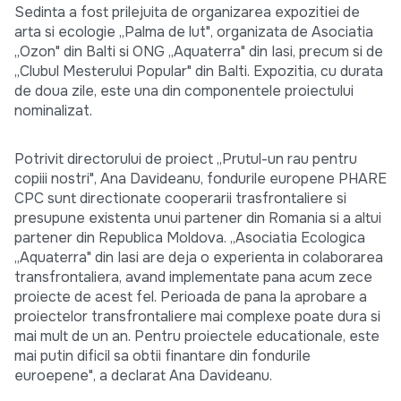
Sedinta a fost prilejuita de organizarea expozitiei de
arta si ecologie „Palma de lut", organizata de Asociatia
„Ozon" din Balti si ONG „Aquaterra" din Iasi, precum si de
„Clubul Mesterului Popular" din Balti. Expozitia, cu durata
de doua zile, este una din componentele proiectului
nominalizat.
Potrivit directorului de proiect „Prutul-un rau pentru
copiii nostri", Ana Davideanu, fondurile europene PHARE
CPC sunt directionate cooperarii trasfrontaliere si
presupune existenta unui partener din Romania si a altui
partener din Republica Moldova. „Asociatia Ecologica
„Aquaterra" din Iasi are deja o experienta in colaborarea
transfrontaliera, avand implementate pana acum zece
proiecte de acest fel. Perioada de pana la aprobare a
proiectelor transfrontaliere mai complexe poate dura si
mai mult de un an. Pentru proiectele educationale, este
mai putin dificil sa obtii finantare din fondurile
euroepene", a declarat Ana Davideanu.