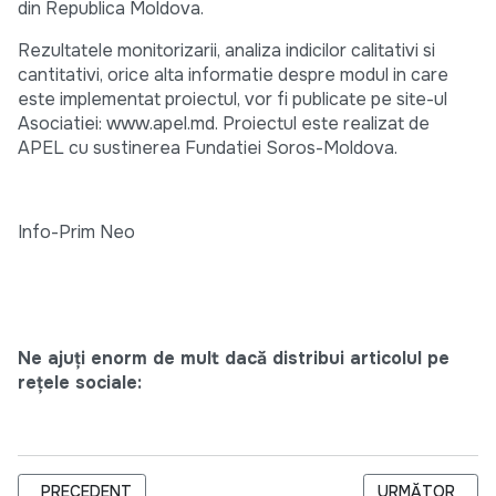
din Republica Moldova.
Rezultatele monitorizarii, analiza indicilor calitativi si
cantitativi, orice alta informatie despre modul in care
este implementat proiectul, vor fi publicate pe site-ul
Asociatiei: www.apel.md. Proiectul este realizat de
APEL cu sustinerea Fundatiei Soros-Moldova.
Info-Prim Neo
Ne ajuți enorm de mult dacă distribui articolul pe
rețele sociale:
ARTICOL PRECEDENT: IN EUROPA PRIN INTERNET
ARTICOLUL URM
PRECEDENT
URMĂTOR