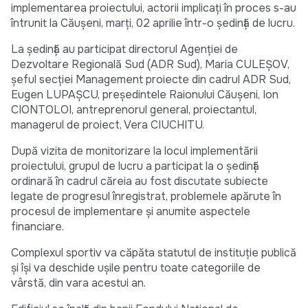
implementarea proiectului, actorii implicați în proces s-au
întrunit la Căușeni, marți, 02 aprilie într-o ședință de lucru.
La ședință au participat directorul Agenției de
Dezvoltare Regională Sud (ADR Sud), Maria CULEȘOV,
șeful secției Management proiecte din cadrul ADR Sud,
Eugen LUPAȘCU, președintele Raionului Căușeni, Ion
CIONTOLOI, antreprenorul general, proiectantul,
managerul de proiect, Vera CIUCHITU.
După vizita de monitorizare la locul implementării
proiectului, grupul de lucru a participat la o ședință
ordinară în cadrul căreia au fost discutate subiecte
legate de progresul înregistrat, problemele apărute în
procesul de implementare și anumite aspectele
financiare.
Complexul sportiv va căpăta statutul de instituție publică
și își va deschide ușile pentru toate categoriile de
vârstă, din vara acestui an.