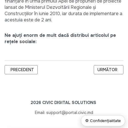
finanțare în urma primului Apel de propuneri de proiecte
lansat de Ministerul Dezvoltării Regionale și
Construcțiilor în iunie 2010, iar durata de implementare a
acestuia este de 2 ani.
Ne ajuți enorm de mult dacă distribui articolul pe
rețele sociale:
ARTICOL PRECEDENT: DIN 4 APRILIE 2013, OFICIILE FISCALE
ARTICOLUL URM
PRECEDENT
URMĂTOR
2026 CIVIC DIGITAL SOLUTIONS
Email: support@portal.civic.md
⚙ Confidențialitate