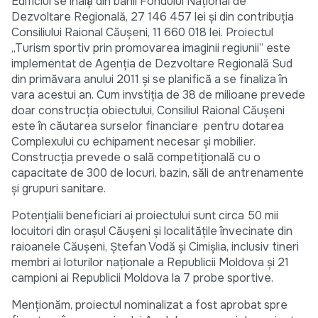
Edificiul se înalță din banii Fondului Național de
Dezvoltare Regională, 27 146 457 lei și din contribuția
Consiliului Raional Căușeni, 11 660 018 lei. Proiectul
,,Turism sportiv prin promovarea imaginii regiunii” este
implementat de Agenția de Dezvoltare Regională Sud
din primăvara anului 2011 și se planifică a se finaliza în
vara acestui an. Cum invstiția de 38 de milioane prevede
doar construcția obiectului, Consiliul Raional Căușeni
este în căutarea surselor financiare pentru dotarea
Complexului cu echipament necesar și mobilier.
Construcția prevede o sală competițională cu o
capacitate de 300 de locuri, bazin, săli de antrenamente
și grupuri sanitare.
Potențialii beneficiari ai proiectului sunt circa 50 mii
locuitori din oraşul Căuşeni şi localităţile învecinate din
raioanele Căuşeni, Ştefan Vodă şi Cimişlia, inclusiv tineri
membri ai loturilor naţionale a Republicii Moldova și 21
campioni ai Republicii Moldova la 7 probe sportive.
Menționăm, proiectul nominalizat a fost aprobat spre