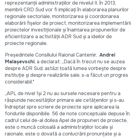
reprezentanții administrațiilor de nivelul II. În 2013,
membrii CRD Sud vor fi implicați în elaborarea planurilor
regionale sectoriale, monitorizarea și coordonarea
elaborării fișelor de proiect, monitorizarea implementării
proiectelor investiționale și înaintarea propunerilor de
eficientizare a activității ADR Sud și a ideilor de
proiecte regionale.
Președintele Consiliului Raional Cantemir,
Andrei
Malașevschi
, a declarat: ,,Dacă în trecut nu se auzea
despre ADR Sud, astăzi toată lumea vorbește despre
instituție și despre realizările sale, s-a făcut un progres
considerabil."
,,APL de nivel 1și 2 nu au sursele necesare pentru a
răspunde necesităților primare ale cetățenilor și s-au
îndreptat spre scriere de proiecte spre aplicarea la
fondurile disponibile. 56 de note conceptuale depuse în
cadrul celui de-al doilea Apel de propuneri de proiecte,
este o muncă colosală a administrațiilor locale și
raionale, este o dovată a conlucrării pronunțate și a