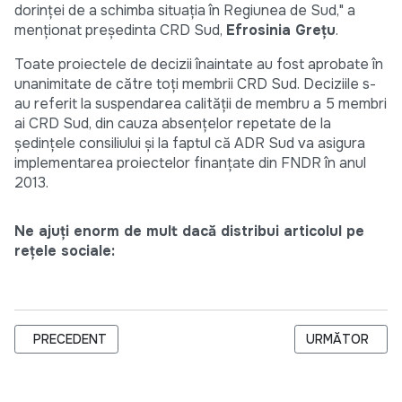
dorinței de a schimba situația în Regiunea de Sud," a
menționat președinta CRD Sud,
Efrosinia Grețu
.
Toate proiectele de decizii înaintate au fost aprobate în
unanimitate de către toți membrii CRD Sud. Deciziile s-
au referit la suspendarea calității de membru a 5 membri
ai CRD Sud, din cauza absențelor repetate de la
ședințele consiliului și la faptul că ADR Sud va asigura
implementarea proiectelor finanțate din FNDR în anul
2013.
Ne ajuți enorm de mult dacă distribui articolul pe
rețele sociale:
ARTICOL PRECEDENT: PENTRU A-ȘI PĂSTRA LOCUL LA BUGET,
ARTICOLUL URM
PRECEDENT
URMĂTOR