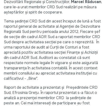
Dezvoltării Regionale și Construcțiilor,
Marcel Răducan
,
care le-a urat membrilor CRD Sud realizări pe măsura
așteptărilor și spirit de cooperare.
Tema ședinței CRD Sud din acest început de lună a fost
raportul general de activitate al Agenției de Dezvoltare
Regională Sud pentru perioada anului 2012. Fiecare șef
de secție din cadrul ADR Sud a raportat membrilor CRD
Sud despre activitatea secției pe care o reprezintă. În
urma raportului de audit al Curții de Conturi a fost
apreciată pozitiv activitatea secției Finanțe și Achiziții
din cadrul ADR Sud. Auditorii au constatat că sunt
respectate normele legale în vigoare și este asigurată
transparența în activitatea contabilă. În acest context
membrii consiliului au apreciat activitatea instituției cu
calificativul - ,,Bine".
Raport de activitate a prezentat și Președintele CRD
Sud, Efrosinia Grețu. În raportul prezentat s-a făcut o
analiză a prezenței membrilor CRD la ședințele de
peste an. Cei mai interesați de participare au fost