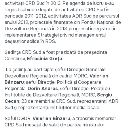
activității CRD Sud în 2013. Pe agenda de lucru s-au
regăsit subiecte legate de activitatea CRD Sud în
perioada 2011-2012, activitatea ADR Sud pe parcursul
anului 2012, proiectele finanțate din Fondul Național de
Dezvoltare Regională în 2013, progresul înregistrat în
implementarea Strategiei privind managementul
deșeurilor solide în RDS.
Ședința CRD Sud a fost prezidată de președinta
Consiliului,
Efrosinia Grețu
.
La ședință au participat șeful Direcției Generale
Dezvoltare Regională din cadrul MDRC,
Valerian
Bânzaru
; șeful Direcției Politică și Cooperare
Regională,
Dorin Andros
; șeful Direcției Relații cu
Instituțiile de Dezvoltare Regională, MDRC,
Sergiu
Cecan
; 23 de membri ai CRD Sud, reprezentanții ADR
Sud și reprezentanții instituțiilor media locale.
Șeful DGDR,
Valerian Bînzaru
, a transmis membrilor
CRD Sud mesajul de salut din partea ministrului