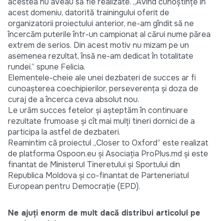
acestea nu aveau să fie realizate. „Avînd cunoștințe în
acest domeniu, datorită trainingului oferit de
organizatorii proiectului anterior, ne-am gîndit să ne
încercăm puterile într-un campionat al cărui nume părea
extrem de serios. Din acest motiv nu mizam pe un
asemenea rezultat, însă ne-am dedicat în totalitate
rundei.” spune Felicia.
Elementele-cheie ale unei dezbateri de succes ar fi
cunoașterea coechipierilor, perseverența și doza de
curaj de a încerca ceva absolut nou.
Le urăm succes fetelor și așteptăm în continuare
rezultate frumoase și cît mai mulți tineri dornici de a
participa la astfel de dezbateri.
Reamintim că proiectul „Closer to Oxford” este realizat
de platforma Ospoon.eu și Asociația ProPlus.md și este
finantat de Ministerul Tineretului și Sportului din
Republica Moldova și co-finantat de Parteneriatul
European pentru Democrație (EPD).
Ne ajuți enorm de mult dacă distribui articolul pe