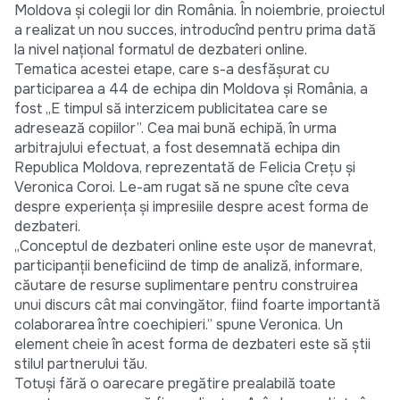
Moldova și colegii lor din România. În noiembrie, proiectul
a realizat un nou succes, introducînd pentru prima dată
la nivel național formatul de dezbateri online.
Tematica acestei etape, care s-a desfășurat cu
participarea a 44 de echipa din Moldova și România, a
fost „E timpul să interzicem publicitatea care se
adresează copiilor”. Cea mai bună echipă, în urma
arbitrajului efectuat, a fost desemnată echipa din
Republica Moldova, reprezentată de Felicia Crețu și
Veronica Coroi. Le-am rugat să ne spune cîte ceva
despre experiența și impresiile despre acest forma de
dezbateri.
„Conceptul de dezbateri online este ușor de manevrat,
participanții beneficiind de timp de analiză, informare,
căutare de resurse suplimentare pentru construirea
unui discurs cât mai convingător, fiind foarte importantă
colaborarea între coechipieri.” spune Veronica. Un
element cheie în acest forma de dezbateri este să știi
stilul partnerului tău.
Totuși fără o oarecare pregătire prealabilă toate