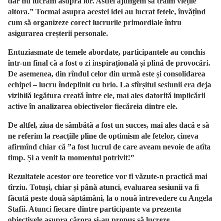
dar nu lucrăm asupra lor. Astfel ajungem să trăim viețile
altora.” Tocmai asupra acestei idei au lucrat fetele, învățînd
cum să organizeze corect lucrurile primordiale întru
asigurarea creșterii personale.
Entuziasmate de temele abordate, participantele au conchis
într-un final că a fost o zi inspirațională și plină de provocări.
De asemenea, din rîndul celor din urmă este și consolidarea
echipei – lucru îndeplinit cu brio. La sfîrșitul sesiunii era deja
vizibilă legătura creată între ele, mai ales datorită implicării
active în analizarea obiectivelor fiecăreia dintre ele.
De altfel, ziua de sâmbătă a fost un succes, mai ales dacă e să
ne referim la reacțiile pline de optimism ale fetelor, cineva
afirmînd chiar că ”a fost lucrul de care aveam nevoie de atîta
timp. Și a venit la momentul potrivit!”
Rezultatele acestor ore teoretice vor fi văzute-n practică mai
tîrziu. Totuși, chiar și până atunci, evaluarea sesiunii va fi
făcută peste două săptămâni, la o nouă întrevedere cu Angela
Stafii. Atunci fiecare dintre participante va prezenta
obiectivele asupra cărora și-au propus să lucreze.