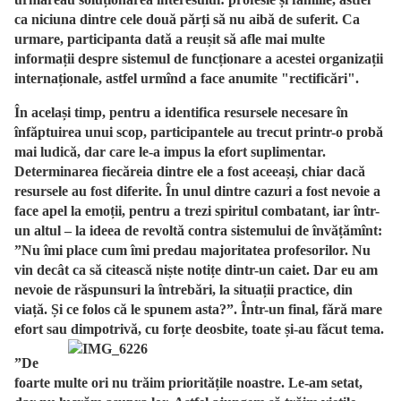
ca niciuna dintre cele două părți să nu aibă de suferit. Ca
urmare, participanta dată a reușit să afle mai multe
informații despre sistemul de funcționare a acestei organizații
internaționale, astfel urmînd a face anumite "rectificări".
În același timp, pentru a identifica resursele necesare în
înfăptuirea unui scop, participantele au trecut printr-o probă
mai ludică, dar care le-a impus la efort suplimentar.
Determinarea fiecăreia dintre ele a fost aceeași, chiar dacă
resursele au fost diferite.
În unul dintre cazuri a fost nevoie a
face apel la emoții, pentru a trezi spiritul combatant, iar într-
un altul – la ideea de revoltă contra sistemului de învățămînt:
”Nu îmi place cum îmi predau majoritatea profesorilor. Nu
vin decât ca să citească niște notițe dintr-un caiet. Dar eu am
nevoie de răspunsuri la întrebări, la situații practice, din
viață. Și ce folos că le spunem asta?”. Într-un final, fără mare
efort sau dimpotrivă, cu forțe deosbite, toate și-au făcut tema.
”De
foarte multe ori nu trăim prioritățile noastre. Le-am setat,