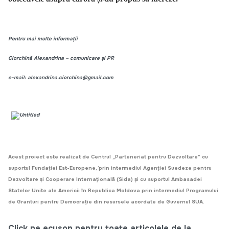
Pentru mai multe informații
Ciorchină Alexandrina – comunicare și PR
e-mail: alexandrina.ciorchina@gmail.com
Acest proiect este realizat de Centrul „Parteneriat pentru Dezvoltare” cu
suportul Fundaţiei Est-Europene, `prin intermediul Agenţiei Suedeze pentru
Dezvoltare şi Cooperare Internaţională (Sida) și cu suportul Ambasadei
Statelor Unite ale Americii în Republica Moldova prin intermediul Programului
de Granturi pentru Democrație din resursele acordate de Guvernul SUA.
Click pe ecuson pentru toate articolele de la