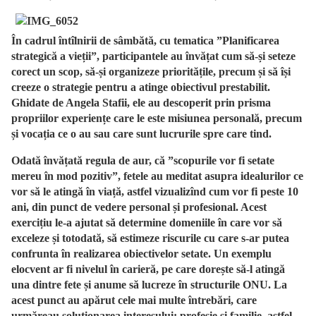
În cadrul întîlnirii de sâmbătă, cu tematica ”Planificarea
strategică a vieții”, participantele au învățat cum să-și seteze
corect un scop, să-și organizeze prioritățile, precum și să își
creeze o strategie pentru a atinge obiectivul prestabilit.
Ghidate de Angela Stafii, ele au descoperit prin prisma
propriilor experiențe care le este misiunea personală, precum
și vocația ce o au sau care sunt lucrurile spre care tind.
Odată învățată regula de aur, că ”scopurile vor fi setate
mereu în mod pozitiv”, fetele au meditat asupra idealurilor ce
vor să le atingă în viață, astfel vizualizînd cum vor fi peste 10
ani, din punct de vedere personal și profesional. Acest
exercițiu le-a ajutat să determine domeniile în care vor să
exceleze și totodată, să estime
ze riscurile cu care s-ar putea
confrunta în realizarea obiectivelor setate. Un exemplu
elocvent ar fi nivelul în carieră, pe care dorește să-l atingă
una dintre fete și anume să lucreze în structurile ONU. La
acest punct au apărut cele mai multe întrebări, care
urmăreau soluționarea interesului: profesie și familie, astfel