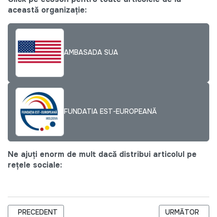
această organizație:
AMBASADA SUA
FUNDATIA EST-EUROPEANĂ
Ne ajuți enorm de mult dacă distribui articolul pe
rețele sociale:
ARTICOL PRECEDENT: „INTEGRAREA EUROPEANĂ A MOLDOVEI
ARTICOLUL URMĂ
PRECEDENT
URMĂTOR