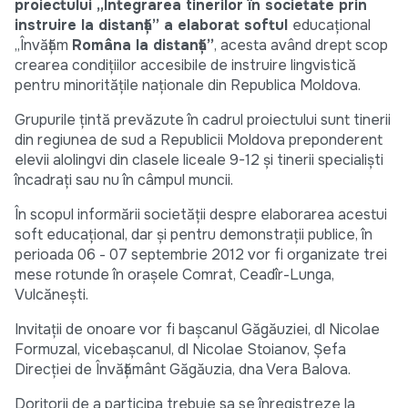
proiectului „Integrarea tinerilor în societate prin
instruire la distanţă” a elaborat softul
educaţional
„Învăţăm
Româna la distanţă”
, acesta având drept scop
crearea condiţiilor accesibile de instruire lingvistică
pentru minorităţile naţionale din Republica Moldova.
Grupurile ţintă prevăzute în cadrul proiectului sunt tinerii
din regiunea de sud a Republicii Moldova preponderent
elevii alolingvi din clasele liceale 9-12 şi tinerii specialişti
încadraţi sau nu în câmpul muncii.
În scopul informării societăţii despre elaborarea acestui
soft educaţional, dar şi pentru demonstraţii publice, în
perioada 06 - 07 septembrie 2012 vor fi organizate trei
mese rotunde în orașele Comrat, Ceadîr-Lunga,
Vulcănești.
Invitaţii de onoare vor fi başcanul Găgăuziei, dl Nicolae
Formuzal, vicebaşcanul, dl Nicolae Stoianov, Şefa
Direcţiei de Învăţământ Găgăuzia, dna Vera Balova.
Doritorii de a participa trebuie sa se înregistreze la