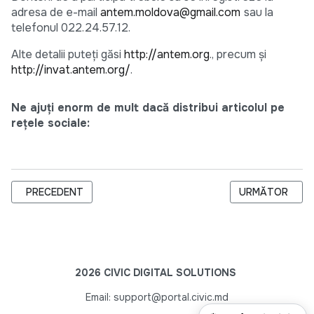
adresa de e-mail
antem.moldova@gmail.com
sau la
telefonul 022.24.57.12.
Alte detalii puteţi găsi
http://antem.org
., precum şi
http://invat.antem.org/
.
Ne ajuți enorm de mult dacă distribui articolul pe
rețele sociale:
ARTICOL PRECEDENT: SERVICII ACORDATE DE BIBLIOTECA 
ARTICOLUL UR
PRECEDENT
URMĂTOR
2026 CIVIC DIGITAL SOLUTIONS
Email: support@portal.civic.md