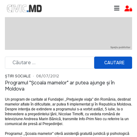
CAUTARE
ȘTIRI SOCIALE
06/07/2012
Programul "Şcoala mamelor" ar putea ajunge şi în
Moldova
Un program de caritate al Fundaţiei ,,Preţuieşte viaţa” din România, destinat
mamelor aflate în dificultate, ar putea fi implementat şi în Republica Moldova.
Despre intenţia de extindere a programului s-a vorbit astăzi, 5 iulie, la o
întrevedere a preşedintelui ţării, Nicolae Timofti, cu vedeta română de
televiziune Andreea Marin Bănică, transmite Info-Prim Neo cu referire la un
comunicat de presă al Preşedinţiei.
Programul ,,Şcoala mamelor” oferă asistenţă gratuită juridică şi psihologică