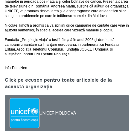
mamelor în perioada post-natală şi celor bolnave de cancer. Prezentatoarea
de televiziune din România, Andreea Marin, susţine că alături de organizaţia
UNICEF, va promova dezvoltarea şi a altor programe care ar identifica şi ar
soluţiona problemele pe care le întâlnesc mamele din Moldova.
Nicolae Timofti a promis că va sprijini orice campanie de caritate care vine în
ajutorul oamenilor, în special acelea care vizează mamele şi copiii.
Fundaţia ,,Preţuieşte viaţa” a fost înfiinţată în anul 2008 şi derulează
campanii umanitare cu finanţare europeană, în parteneriat cu Fundatia
Estuar, Asociaţia Telefonul Copilului, Fundaţia JOL-LET Ungaria, şi
susţinător Fondul ONU pentru Populaţie.
Info-Prim Neo
Click pe ecuson pentru toate articolele de la
această organizație:
UNICEF MOLDOVA