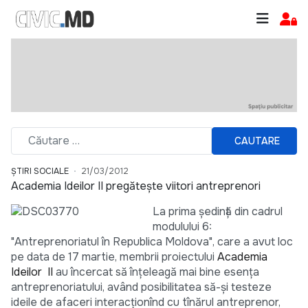
CAUTARE
ȘTIRI SOCIALE
21/03/2012
Academia Ideilor II pregăteşte viitori antreprenori
La prima şedință din cadrul
modulului 6:
"Antreprenoriatul în Republica Moldova", care a avut loc
pe data de 17 martie, membrii proiectului
Academia
Ideilor II
au încercat să înțeleagă mai bine esența
antreprenoriatului, având posibilitatea să-şi testeze
ideile de afaceri interacționînd cu tînărul antreprenor,