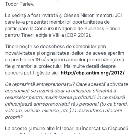
Tudor Tarlev.
La ședință a fost invitată și Olesea Nistor, membru JCI,
care le-a prezentat membrilor oportunitatea de
participare la Concursul Naţional de Business Planuri
pentru Tineri, ediţia a VIII-a (CBP 2012).
Tinerii noştri se deosebesc de semenii lor prin
inovativitatea şi originalitatea ideilor, de aceea sperăm
ca printre cei 19 câştigători ai marilor premii băneşti să
fie şi membri ai proiectului. Mai multe detalii despre
concurs pot fi găsite aici:
http://cbp.antim.org/2012/
.
Ce reprezintă antreprenoriatul? Oare această activitate
economică se rezumă doar la utilizarea eficientă a
resurselor pentru maximizarea profitului? În ce măsură
influențează antreprenoriatul tău personal (tu ca brand,
valoare, viziune, misiune, etc.) la dezvoltarea afacerii
proprii?
La aceste şi multe alte întrebări au încercat să răspundă