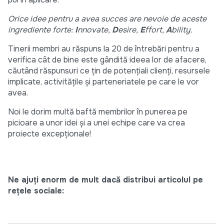
Orice idee pentru a avea succes are nevoie de aceste
ingrediente forte:
I
nnovate,
D
esire,
E
ffort,
A
bility.
Tinerii membri au răspuns la 20 de întrebări pentru a
verifica cât de bine este gândită ideea lor de afacere,
căutând răspunsuri ce țin de potențiali clienți, resursele
implicate, activitățile şi parteneriatele pe care le vor
avea.
Noi le dorim multă baftă membrilor în punerea pe
picioare a unor idei şi a unei echipe care va crea
proiecte excepționale!
Ne ajuți enorm de mult dacă distribui articolul pe
rețele sociale: