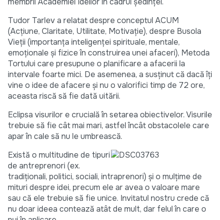
membrii Academiei Ideilor în cadrul ședinței.
Tudor Tarlev a relatat despre conceptul ACUM
(Acțiune, Claritate, Utilitate, Motivație), despre Busola
Vieții (importanța inteligenței spirituale, mentale,
emoționale şi fizice în construirea unei afaceri), Metoda
Tortului care presupune o planificare a afacerii la
intervale foarte mici. De asemenea, a susținut că dacă îți
vine o idee de afacere şi nu o valorifici timp de 72 ore,
aceasta riscă să fie dată uitării.
Eclipsa visurilor e crucială în setarea obiectivelor. Visurile
trebuie să fie cât mai mari, astfel încât obstacolele care
apar în cale să nu le umbrească.
Există o multitudine de tipuri
de antreprenori (ex.
tradiționali, politici, sociali, intraprenori) şi o mulțime de
mituri despre idei, precum ele ar avea o valoare mare
sau că ele trebuie să fie unice. Invitatul nostru crede că
nu doar ideea contează atât de mult, dar felul în care o
pui în aplicare.