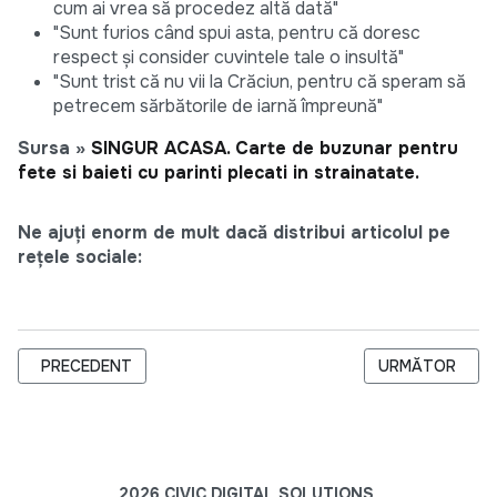
cum ai vrea să procedez altă dată"
"Sunt furios când spui asta, pentru că doresc
respect și consider cuvintele tale o insultă"
"Sunt trist că nu vii la Crăciun, pentru că speram să
petrecem sărbătorile de iarnă împreună"
Sursa »
SINGUR ACASA. Carte de buzunar pentru
fete si baieti cu parinti plecati in strainatate.
Ne ajuți enorm de mult dacă distribui articolul pe
rețele sociale:
ARTICOL PRECEDENT: ÎNALTUL COMISAR AL OSCE PENTRU MIN
ARTICOLUL URM
PRECEDENT
URMĂTOR
2026 CIVIC DIGITAL SOLUTIONS