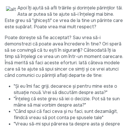
Apoi îţi ajută să afli trăirile și dorinţele părinţilor tăi.
Asta ar putea să te ajute să-i înţelegi mai bine.
Este greu să "ghicești" ce vrea de la tine un părinte care
este supărat. Poate vrea mai mult respect?
Poate dorește să fie acceptat? Sau vrea să-i
demonstrezi că poate avea încredere în tine? Ori speră
să se convingă că tu ești în siguranţă? Câteodată îţi ia
timp să înţelegi ce vrea un om într-un moment oarecare.
Însă merită să faci aceste eforturi. Iată câteva modele
care să te ajute să spui sincer ce simţi şi ce vrei atunci
când comunici cu părinţii aflaţi departe de tine:
"Și eu îmi fac griji, deoarece și pentru mine este o
situaţie nouă. Vrei să discutăm despre asta?"
"Înţeleg că este greu să iei o decizie. Pot să te sun
mâine să mai vorbim despre asta?"
"Când spui că faci ceva și nu faci, sunt dezamăgit,
fiindcă vreau să pot conta pe spusele tale"
"Vreau să-mi spui părerea ta despre asta și despre