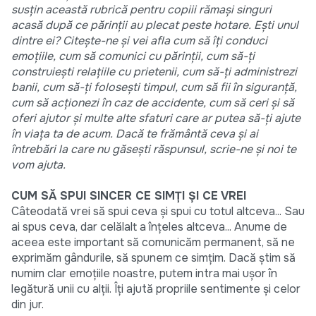
susţin această rubrică pentru copiii rămași singuri
acasă după ce părinţii au plecat peste hotare. Ești unul
dintre ei? Citește-ne și vei afla cum să îţi conduci
emoţiile, cum să comunici cu părinţii, cum să-ţi
construiești relaţiile cu prietenii, cum să-ţi administrezi
banii, cum să-ţi folosești timpul, cum să fii în siguranţă,
cum să acţionezi în caz de accidente, cum să ceri și să
oferi ajutor şi multe alte sfaturi care ar putea să-ţi ajute
în viaţa ta de acum. Dacă te frământă ceva şi ai
întrebări la care nu găseşti răspunsul, scrie-ne şi noi te
vom ajuta.
CUM SĂ SPUI SINCER CE SIMŢI ȘI CE VREI
Câteodată vrei să spui ceva și spui cu totul altceva... Sau
ai spus ceva, dar celălalt a înţeles altceva... Anume de
aceea este important să comunicăm permanent, să ne
exprimăm gândurile, să spunem ce simţim. Dacă știm să
numim clar emoţiile noastre, putem intra mai ușor în
legătură unii cu alţii. Îţi ajută propriile sentimente și celor
din jur.