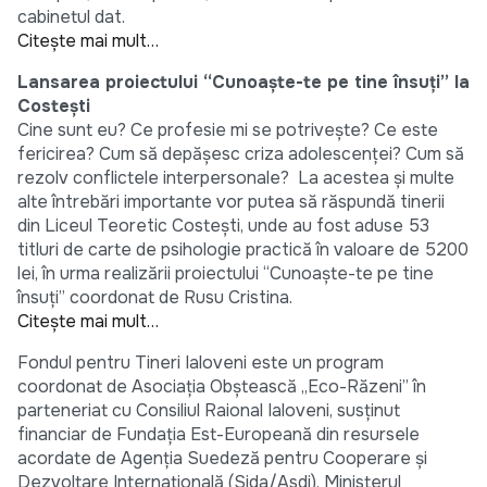
cabinetul dat.
Citeşte mai mult…
Lansarea proiectului “Cunoaşte-te pe tine însuţi” la
Costeşti
Cine sunt eu? Ce profesie mi se potriveşte? Ce este
fericirea? Cum să depăşesc criza adolescenţei? Cum să
rezolv conflictele interpersonale? La acestea şi multe
alte întrebări importante vor putea să răspundă tinerii
din Liceul Teoretic Costeşti, unde au fost aduse 53
titluri de carte de psihologie practică în valoare de 5200
lei, în urma realizării proiectului “Cunoaşte-te pe tine
însuţi” coordonat de Rusu Cristina.
Citeşte mai mult…
Fondul pentru Tineri Ialoveni este un program
coordonat de Asociaţia Obştească „Eco-Răzeni” în
parteneriat cu Consiliul Raional Ialoveni, susţinut
financiar de Fundaţia Est-Europeană din resursele
acordate de Agenţia Suedeză pentru Cooperare şi
Dezvoltare Internaţională (Sida/Asdi), Ministerul