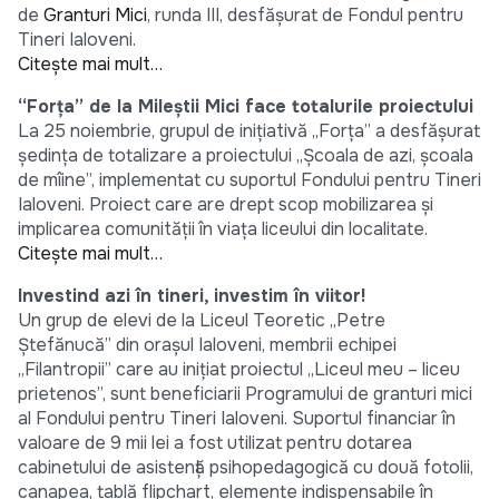
de
Granturi Mici
, runda III, desfăşurat de Fondul pentru
Tineri Ialoveni.
Citeşte mai mult…
“Forţa” de la Mileştii Mici face totalurile proiectului
La 25 noiembrie, grupul de iniţiativă „Forţa” a desfăşurat
şedinţa de totalizare a proiectului „Şcoala de azi, şcoala
de mîine”, implementat cu suportul Fondului pentru Tineri
Ialoveni. Proiect care are drept scop mobilizarea şi
implicarea comunităţii în viaţa liceului din localitate.
Citeşte mai mult…
Investind azi în tineri, investim în viitor!
Un grup de elevi de la Liceul Teoretic ,,Petre
Ştefănucă” din oraşul Ialoveni, membrii echipei
,,Filantropii” care au iniţiat proiectul ,,Liceul meu – liceu
prietenos”, sunt beneficiarii Programului de granturi mici
al Fondului pentru Tineri Ialoveni. Suportul financiar în
valoare de 9 mii lei a fost utilizat pentru dotarea
cabinetului de asistenţă psihopedagogică cu două fotolii,
canapea, tablă flipchart, elemente indispensabile în