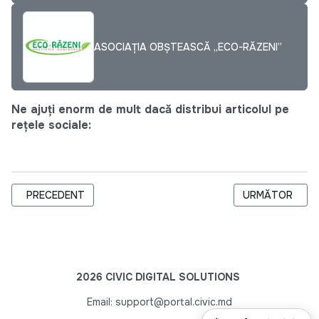
ASOCIAȚIA OBȘTEASCĂ „ECO-RĂZENI”
Ne ajuți enorm de mult dacă distribui articolul pe
rețele sociale:
ARTICOL PRECEDENT: CONEXIUNEA GENERAŢIILOR PRIN VOLU
ARTICOLUL URM
PRECEDENT
URMĂTOR
2026 CIVIC DIGITAL SOLUTIONS
Email: support@portal.civic.md