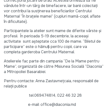
confecţiona jucării de brad. Acestea urmează să fie
vândute într-un târg de binefacere, iar banii colectaţi
vor contribui la susţinerea beneficiarilor Centrului
Maternal “În braţele mamei” (cupluri mamă-copil, aflate
în dificultate).
Participantele la atelier sunt mame de diferite vârste şi
profesii. În perioada 5-19 decembrie, la aceeaşi
activitate sunt aşteptate cca 100 de mame. “Biletul de
participare” este o hăinuţă pentru copii, care va
completa garderoba Centrului Maternal.
Atelierele fac parte din campania “De la Mame pentru
Mame”, organizată de către Misiunea Socială “Diaconia”
a Mitropoliei Basarabiei.
Pentru contacte: Anna Zastavneţcaia, responsabil de
relaţii publice
tel.069474814, 022 46 32 28
e-mail: office@diaconia.md