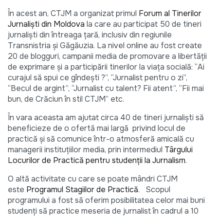
În acest an, CTJM a organizat primul
Forum al Tinerilor
Jurnalişti din Moldova
la care au participat 50 de tineri
jurnalişti din întreaga ţară, inclusiv din regiunile
Transnistria şi Găgăuzia. La nivel online au fost create
20 de blogguri, campanii media de promovare a libertăţii
de exprimare şi a participării tinerilor la viaţa socială: “Ai
curajul să spui ce gîndeşti ?”, “Jurnalist pentru o zi”,
“Becul de argint”, “Jurnalist cu talent? Fii atent”, “Fii mai
bun, de Crăciun în stil CTJM” etc.
În vara aceasta am ajutat circa 40 de tineri jurnalişti să
beneficieze de o ofertă mai largă privind locul de
practică şi să comunice într-o atmosferă amicală cu
managerii instituţiilor media, prin intermediul
Târgului
Locurilor de Practică pentru studenţii la Jurnalism
.
O altă activitate cu care se poate mândri CTJM
este
Programul Stagiilor de Practică
. Scopul
programului a fost să oferim posibilitatea celor mai buni
studenţi să practice meseria de jurnalist în cadrul a 10