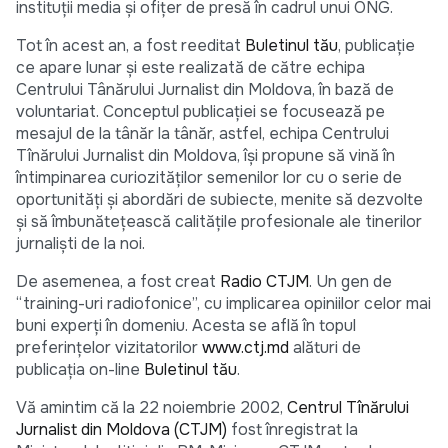
instituţii media şi ofiţer de presă în cadrul unui ONG.
Tot în acest an, a fost reeditat
Buletinul tău
, publicaţie
ce apare lunar şi este realizată de către echipa
Centrului Tânărului Jurnalist din Moldova, în bază de
voluntariat. Conceptul publicaţiei se focusează pe
mesajul de la tânăr la tânăr, astfel, echipa Centrului
Tînărului Jurnalist din Moldova, îşi propune să vină în
întimpinarea curiozităţilor semenilor lor cu o serie de
oportunităţi şi abordări de subiecte, menite să dezvolte
şi să îmbunăteţească calităţile profesionale ale tinerilor
jurnalişti de la noi.
De asemenea, a fost creat
Radio CTJM
. Un gen de
“training-uri radiofonice”, cu implicarea opiniilor celor mai
buni experţi în domeniu. Acesta se află în topul
preferinţelor vizitatorilor
www.ctj.md
alături de
publicaţia on-line
Buletinul tău
.
Vă amintim că la 22 noiembrie 2002,
Centrul Tînărului
Jurnalist din Moldova (CTJM)
fost înregistrat la