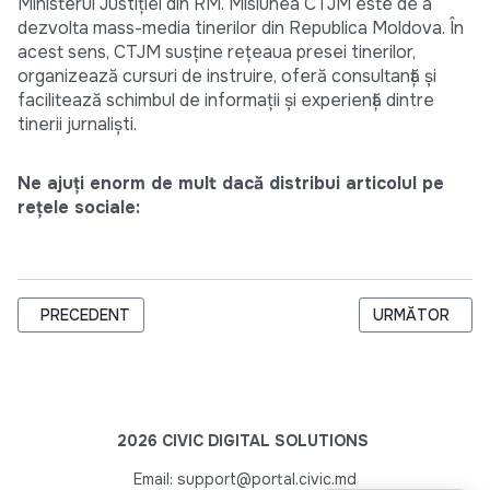
Ministerul Justiţiei din RM. Misiunea CTJM este de a
dezvolta mass-media tinerilor din Republica Moldova. În
acest sens, CTJM susţine reţeaua presei tinerilor,
organizează cursuri de instruire, oferă consultanţă şi
facilitează schimbul de informaţii şi experienţă dintre
tinerii jurnalişti.
Ne ajuți enorm de mult dacă distribui articolul pe
rețele sociale:
ARTICOL PRECEDENT: LANSAREA PROIECTULUI SOCIAL A.O. "
ARTICOLUL URM
PRECEDENT
URMĂTOR
2026 CIVIC DIGITAL SOLUTIONS
Email: support@portal.civic.md