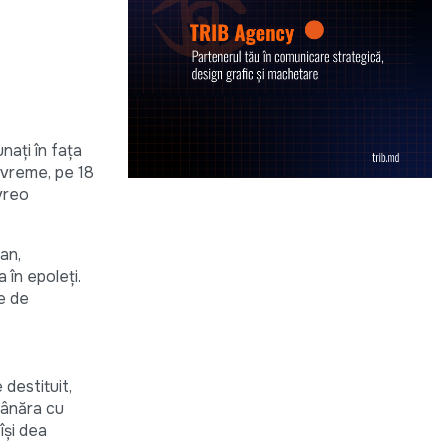
naţi în faţa
devreme, pe 18
 vreo
an,
 în epoleţi.
e de
 destituit,
 tânăra cu
îşi dea