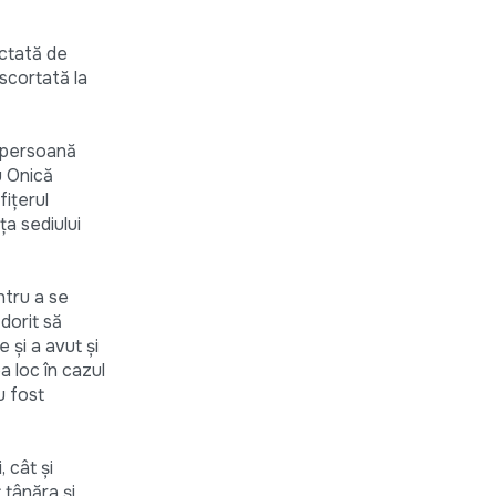
ectată de
scortată la
a persoană
u Onică
fiţerul
ţa sediului
entru a se
dorit să
 şi a avut şi
a loc în cazul
u fost
 cât şi
t tânăra şi