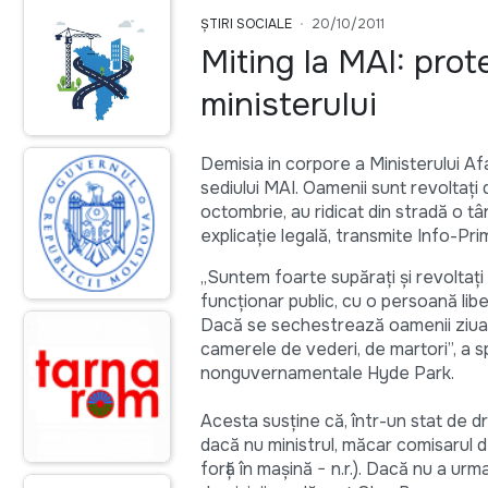
ȘTIRI SOCIALE
20/10/2011
Miting la MAI: prot
ministerului
Demisia in corpore a Ministerului Afa
sediului MAI. Oamenii sunt revoltaţi 
octombrie, au ridicat din stradă o tâ
explicaţie legală, transmite Info-Pr
„Suntem foarte supăraţi şi revoltaţi
funcţionar public, cu o persoană libe
Dacă se sechestrează oamenii ziua
camerele de vederi, de martori”, a s
nonguvernamentale Hyde Park.
Acesta susţine că, într-un stat de dr
dacă nu ministrul, măcar comisarul de
forţă în maşină − n.r.). Dacă nu a ur