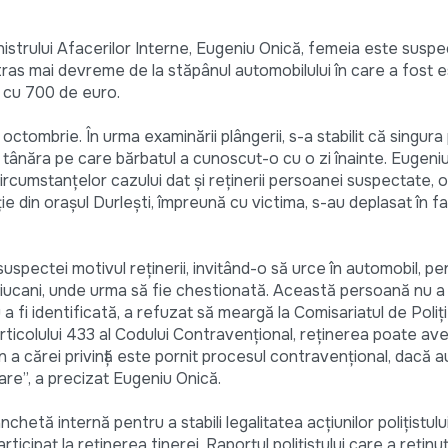
inistrului Afacerilor Interne, Eugeniu Onică, femeia este susp
ras mai devreme de la stăpânul automobilului în care a fost e
 cu 700 de euro.
8 octombrie. În urma examinării plângerii, s-a stabilit că singur
 tânăra pe care bărbatul a cunoscut-o cu o zi înainte. Eugeni
 circumstanţelor cazului dat şi reţinerii persoanei suspectate, o
ie din oraşul Durleşti, împreună cu victima, s-au deplasat în fa
t suspectei motivul reţinerii, invitând-o să urce în automobil, p
uiucani, unde urma să fie chestionată. Această persoană nu a 
a fi identificată, a refuzat să meargă la Comisariatul de Poliţie
ticolului 433 al Codului Contravenţional, reţinerea poate ave
i în a cărei privinţă este pornit procesul contravenţional, dacă a
are”, a precizat Eugeniu Onică.
etă internă pentru a stabili legalitatea acţiunilor poliţistului,
articipat la reţinerea tinerei. Raportul poliţistului care a reţinu