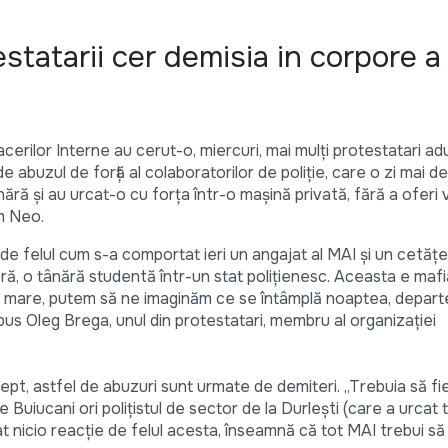
estatarii cer demisia in corpore a
cerilor Interne au cerut-o, miercuri, mai mulţi protestatari adu
de abuzul de forţă al colaboratorilor de poliţie, care o zi mai 
nără şi au urcat-o cu forţa într-o maşină privată, fără a oferi
im Neo.
 de felul cum s-a comportat ieri un angajat al MAI şi un cetăţe
ră, o tânără studentă într-un stat poliţienesc. Aceasta e mafia
 mare, putem să ne imaginăm ce se întâmplă noaptea, depart
pus Oleg Brega, unul din protestatari, membru al organizaţiei
ept, astfel de abuzuri sunt urmate de demiteri. „Trebuia să fie
 Buiucani ori poliţistul de sector de la Durleşti (care a urcat
mat nicio reacţie de felul acesta, înseamnă că tot MAI trebui să 