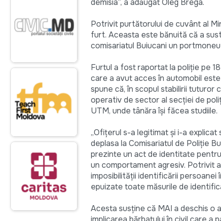
demisia”, a adăugat Oleg Brega.
Potrivit purtătorului de cuvânt al M
furt. Aceasta este bănuită că a sust
comisariatul Buiucani un portmoneu
Furtul a fost raportat la poliţie pe 1
care a avut acces în automobil este
spune că, în scopul stabilirii tuturor
operativ de sector al secţiei de poliţ
UTM, unde tânăra îşi făcea studiile.
„Ofiţerul s-a legitimat şi i-a explica
deplasa la Comisariatul de Poliţie B
prezinte un act de identitate pentru 
un comportament agresiv. Potrivit ar
imposibilităţii identificării persoane
epuizate toate măsurile de identific
Acesta susţine că MAI a deschis o anch
implicarea bărbatului în civil care a p