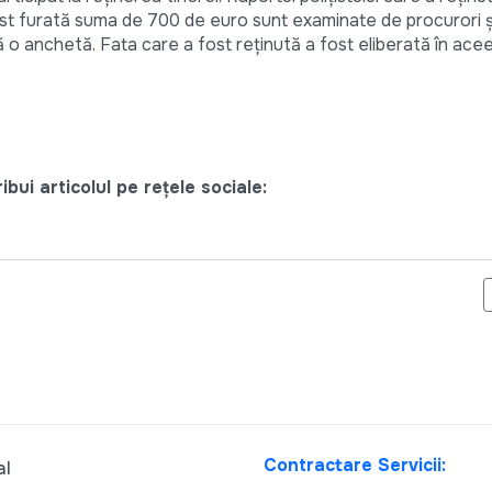
 fost furată suma de 700 de euro sunt examinate de procurori 
 o anchetă. Fata care a fost reţinută a fost eliberată în acee
bui articolul pe rețele sociale:
NII PENTRU CENTRUL DE TINERET DIN STRĂŞENI AU FOST UTILIZ
Contractare Servicii:
al