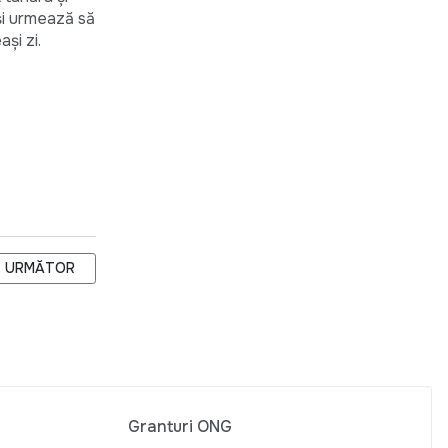
şi urmează să
aşi zi.
AŢI
ARTICOLUL URMĂTOR: TINERII INVATA SA SCRIE PROIECTE!
URMĂTOR
Granturi ONG