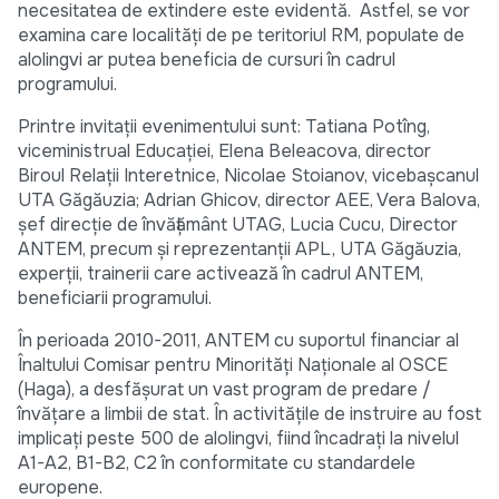
necesitatea de extindere este evidentă. Astfel, se vor
examina care localităţi de pe teritoriul RM, populate de
alolingvi ar putea beneficia de cursuri în cadrul
programului.
Printre invitaţii evenimentului sunt: Tatiana Potîng,
viceministrual Educaţiei, Elena Beleacova, director
Biroul Relaţii Interetnice, Nicolae Stoianov, vicebaşcanul
UTA Găgăuzia; Adrian Ghicov, director AEE, Vera Balova,
şef direcţie de învăţământ UTAG, Lucia Cucu, Director
ANTEM, precum şi reprezentanţii APL, UTA Găgăuzia,
experţii, trainerii care activează în cadrul ANTEM,
beneficiarii programului.
În perioada 2010-2011, ANTEM cu suportul financiar al
Înaltului Comisar pentru Minorităţi Naţionale al OSCE
(Haga), a desfăşurat un vast program de predare /
învăţare a limbii de stat. În activităţile de instruire au fost
implicaţi peste 500 de alolingvi, fiind încadraţi la nivelul
A1-A2, B1-B2, C2 în conformitate cu standardele
europene.