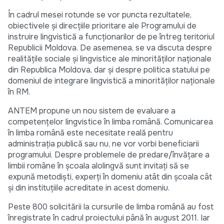
În cadrul mesei rotunde se vor puncta rezultatele,
obiectivele şi direcţiile prioritare ale Programului de
instruire lingvistică a funcţionarilor de pe întreg teritoriul
Republicii Moldova. De asemenea, se va discuta despre
realităţile sociale şi lingvistice ale minorităţilor naţionale
din Republica Moldova, dar şi despre politica statului pe
domeniul de integrare lingvistică a minorităţilor naţionale
în RM.
ANTEM propune un nou sistem de evaluare a
competenţelor lingvistice în limba română. Comunicarea
în limba română este necesitate reală pentru
administraţia publică sau nu, ne vor vorbi beneficiarii
programului. Despre problemele de predare/învăţare a
limbii române în şcoala alolingvă sunt invitaţi să se
expună metodişti, experţi în domeniu atât din şcoala cât
şi din instituţiile acreditate in acest domeniu.
Peste 800 solicitării la cursurile de limba română au fost
înregistrate în cadrul proiectului până în august 2011. Iar