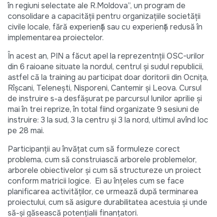
în regiuni selectate ale R.Moldova”, un program de
consolidare a capacităţii pentru organizaţiile societăţii
civile locale, fără experienţă sau cu experienţă redusă în
implementarea proiectelor.
În acest an, PIN a făcut apel la reprezentnții OSC-urilor
din 6 raioane situate la nordul, centrul și sudul republicii,
astfel că la training au participat doar doritorii din Ocnița,
Rîșcani, Telenești, Nisporeni, Cantemir și Leova. Cursul
de instruire s-a desfășurat pe parcursul lunilor aprilie și
mai în trei reprize, în total fiind organizate 9 sesiuni de
instruire: 3 la sud, 3 la centru și 3 la nord, ultimul avînd loc
pe 28 mai.
Participanții au învățat cum să formuleze corect
problema, cum să construiască arborele problemelor,
arborele obiectivelor și cum să structureze un proiect
conform matricii logice. Ei au înţeles cum se face
planificarea activităţilor, ce urmează după terminarea
proiectului, cum să asigure durabilitatea acestuia şi unde
să-şi găsească potenţialii finanţatori.