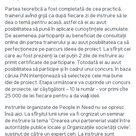
Partea teoretică a fost completată de cea practică,
trainerul avînd grijă ca după fiecare zi de instruire să le
dea o temă pentru acasă, astfel că ei au avut
posibilitatea să pună în aplicare cunoștințele acumulate.
De asemenea, participanții au beneficiat de consultații
online din partea trainerului și au avut posibilitatea ca să
perfecționeze pe parcurs ideea de proiect. La sfîrșit cei
care au fost prezenți la cel puțin 2 zile de instruire au
primit certificate de participare. Totodată ei au avut
posibilitatea să participe și în cadrul unui concurs, în baza
căruia PIN intenționează să selecteze cele mai bune
idei de proiect. Etapa următoare va cuprinde un concurs
de proiecte, iar căștigătorii – 10 la număr - vor primi cîte
25 000 de lei fiecare pentru a da viață ideii.
Instruirile organizate de People in Need nu se opresc
însă aici. La sfîrșitul lunii iunie va fi orgnizat un seminar
de instruire la tema ”Crearea unui parteneriat viabil între
autoritățile publice locale și Organizațiile societății civile”,
susținut de către un expert ceh. La instruire sunt