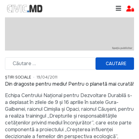
CAUTARE
ȘTIRI SOCIALE
19/04/2011
Din dragoste pentru mediu! Pentru o planetă mai curată!
Echipa Centrului Naţional pentru Dezvoltare Durabilă s-
a deplasat în zilele de 9 și 16 aprilie în satele Gura-
Galbenei, raionul Cimişlia și Opaci, raionul Căuşeni, pentru
a realiza trainingul „Drepturile şi responsabilităţile
cetăţenilor privind mediul înconjurător”, care este parte
componentă a proiectului „Creşterea influenţei
decizionale a femeilor din perspectiva ecologică”,