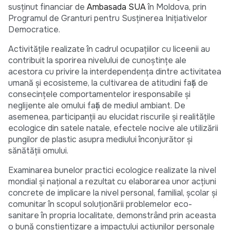
susţinut financiar de
Ambasada SUA
în Moldova, prin
Programul de Granturi pentru Susţinerea Iniţiativelor
Democratice.
Activitățile realizate în cadrul ocupațiilor cu liceenii au
contribuit la sporirea nivelului de cunoştinţe ale
acestora cu privire la interdependenţa dintre activitatea
umană şi ecosisteme, la cultivarea de atitudini faţă de
consecinţele comportamentelor iresponsabile şi
neglijente ale omului faţă de mediul ambiant. De
asemenea, participanţii au elucidat riscurile şi realităţile
ecologice din satele natale, efectele nocive ale utilizării
pungilor de plastic asupra mediului înconjurător şi
sănătăţii omului.
Examinarea bunelor practici ecologice realizate la nivel
mondial şi naţional a rezultat cu elaborarea unor acţiuni
concrete de implicare la nivel personal, familial, şcolar şi
comunitar în scopul soluţionării problemelor eco-
sanitare în propria localitate, demonstrând prin aceasta
o bună conştientizare a impactului acţiunilor personale