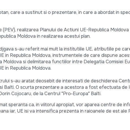
an, care a sustinut si o prezentare, in care a abordat in spec
 (PEV), realizarea Planului de Actiuni UE-Republica Moldova 
ublica Moldova in realizarea acestui plan.
ava s-au referit mai mult la institutiile UE, atributiile pe car
 UE in Republica Moldova, instrumentele de care dispune acest
ca Moldova si delimitarea functiilor intre Delegatia Comisiei E
 UE in Republica Moldova.
strului s-au aratat deosebit de interesati de deschiderea Cent
si Balti. O scurta prezentare a acestora a fost efectuata de 
Dorin Cojocaru, de la Centrul "Pro-Europa" Balti.
rimat speranta ca, in viitorul apropiat, vor aparea centre de i
na iar, UE isi va intensifica prezenta in raioanele de est ale R