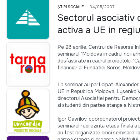
ȘTIRI SOCIALE
04/05/2007
Sectorul asociativ 
activa a UE in regi
Pe 28 aprilie, Centrul de Resurse In
seminarul "Moldova in cadrul noii ar
desfasurate in cadrul proiectului "Cas
financiar al Fundatiei Soros-Moldov
La seminar au participat: Alexander 
UE in Republica Moldova; Lysenko Vla
directorul Asociatiei pentru Democra
si studenti din partea stanga a Nistru
Igor Gavrilov, coordonatorul proiectu
seminarul reprezinta etapa finala a p
au fost organizate cinci seminare, la
partea stanga si dreapta a Nistrului.