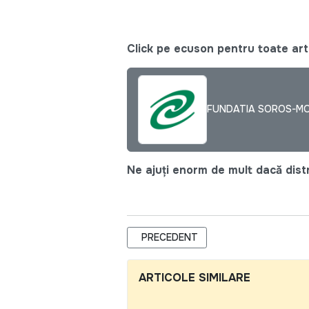
Click pe ecuson pentru toate arti
FUNDATIA SOROS-M
Ne ajuți enorm de mult dacă distri
ARTICOL PRECEDENT: A APARUT UN 
PRECEDENT
ARTICOLE SIMILARE