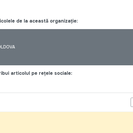
colele de la această organizație:
OLDOVA
bui articolul pe rețele sociale:
NOU NUMAR AL REVISTEI DE EDUCATIE CIVICA FORUM CIVIC