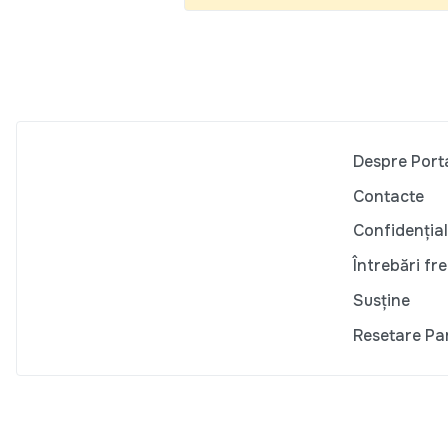
Despre Port
Contacte
Confidențial
Întrebări fr
Susține
Resetare Pa