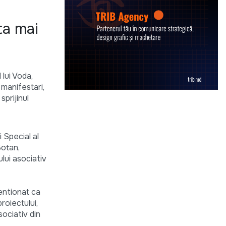
ta mai
 lui Voda,
 manifestari,
sprijinul
 Special al
Botan,
lui asociativ
mentionat ca
roiectului,
sociativ din