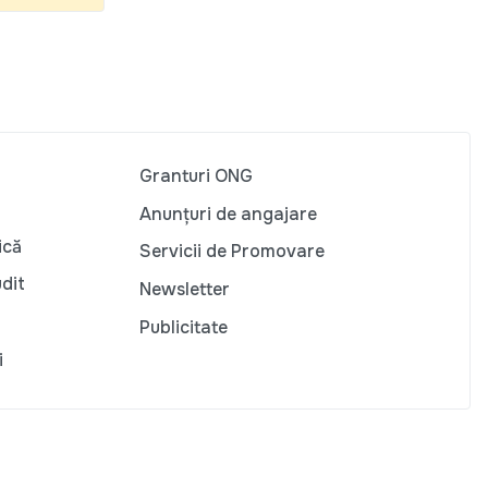
Granturi ONG
Anunțuri de angajare
ică
Servicii de Promovare
udit
Newsletter
Publicitate
i