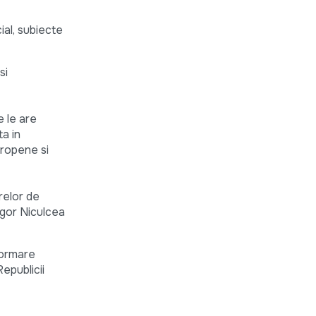
ial, subiecte
si
e le are
a in
uropene si
relor de
Igor Niculcea
nformare
epublicii