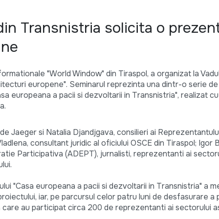
din Transnistria solicita o prezen
une
formationale "World Window" din Tiraspol, a organizat la Vadul
hitecturi europene". Seminarul reprezinta una dintr-o serie de
a europeana a pacii si dezvoltarii in Transnistria", realizat cu 
a.
de Jaeger si Natalia Djandjgava, consilieri ai Reprezentantului
dlena, consultant juridic al oficiului OSCE din Tiraspol; Igor 
tie Participativa (ADEPT), jurnalisti, reprezentanti ai sectoru
lui.
lui "Casa europeana a pacii si dezvoltarii in Transnistria" a 
roiectului, iar, pe parcursul celor patru luni de desfasurare a p
 care au participat circa 200 de reprezentanti ai sectorului a