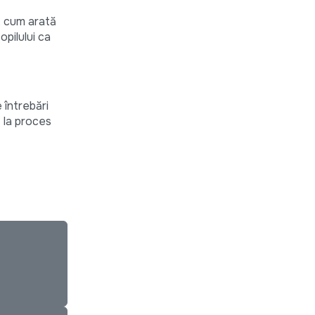
e, cum arată
opilului ca
 întrebări
ă la proces