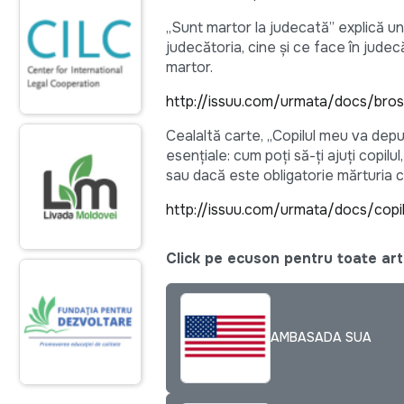
„Sunt martor la judecată” explică un
judecătoria, cine şi ce face în judec
martor.
http://issuu.com/urmata/docs/bro
Cealaltă carte, „Copilul meu va depun
esenţiale: cum poţi să-ţi ajuţi copil
sau dacă este obligatorie mărturia cop
http://issuu.com/urmata/docs/copi
Click pe ecuson pentru toate arti
AMBASADA SUA