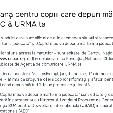
anţă pentru copiii care depun măr
AC & URMA ta
ă şi adulţii care sunt alături de ei în asemenea situaţii stresan
artor la judecată” şi „Copilul meu va depune mărturii la judecat
ilor şi una adresată maturilor – sunt editate de Centrul Naţio
ww.cnpac.org.md
) în colaborare cu Fundaţia „Nobody’s Child
i publicate de Agenţia de comunicare URMA ta.
rierea acestor cărţi – psihologi, jurişti, specialişti în domeniul
ţei – afirmă că broşurile oferă copiilor informaţii şi sfaturi pen
ci când depun mărturii într-un proces de judecată”.
„Copilul meu va depune mărturii la judecată” sunt editate şi dis
izată în parteneriat cu Ministerul Justiţiei şi Procuratura Gener
genţia SUA pentru Dezvoltare Internaţională (
USAID
) în cadru
caţională (AED).