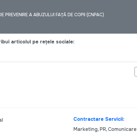
E PREVENIRE A ABUZULUI FAȚĂ DE COPII (CNPAC)
bui articolul pe rețele sociale:
NDAMNATĂ DE CEDO PENTRU VIOLAREA DREPTULUI LA ÎNTRUNIR
Contractare Servicii:
al
Marketing, PR, Comunicare