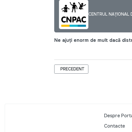
CENTRUL NAȚIONAL D
Ne ajuți enorm de mult dacă distri
ARTICOL PRECEDENT: MOLDOVA, CO
PRECEDENT
Despre Port
Contacte