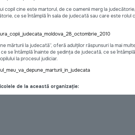
ui copil cine este martorul, de ce oamenii merg la judecători
ătorie, ce se întâmplă în sala de judecată sau care este rolul c
sura_copii_judecata_moldova_28_octombrie_2010
e mărturii la judecată”, oferă adulţilor răspunsuri la mai multe
ul, ce se întâmplă înainte de şedinţa de judecată, ce se întâmpl
ilului la procesul judiciar.
lul_meu_va_depune_marturii_in_judecata
colele de la această organizație: