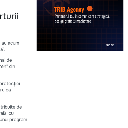
turii
te au acum
ă”.
nal de
ren” din
 protecţiei
tru ca
tribuite de
ală, cu
l unui program