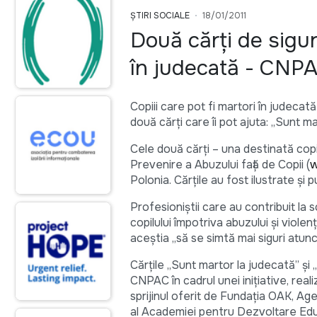
ȘTIRI SOCIALE
18/01/2011
Două cărţi de sigur
în judecată - CNP
Copiii care pot fi martori în judecat
două cărţi care îi pot ajuta: „Sunt m
Cele două cărţi – una destinată copi
Prevenire a Abuzului faţă de Copii (
w
Polonia. Cărţile au fost ilustrate ş
Profesioniştii care au contribuit la sc
copilului împotriva abuzului şi violen
aceştia „să se simtă mai siguri atun
Cărţile „Sunt martor la judecată” şi 
CNPAC în cadrul unei iniţiative, real
sprijinul oferit de Fundaţia OAK, A
al Academiei pentru Dezvoltare Edu