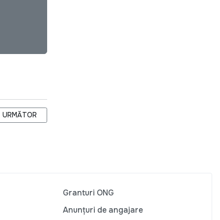
I
ARTICOLUL URMĂTOR: CONSULTARE PUBLICĂ: EVALUAREA PRACTIC
URMĂTOR
Granturi ONG
Anunțuri de angajare