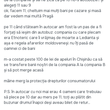
alegeți 11 sau 9
ok, facem 11, cheltuim mai mulți bani pe cazare și masă
dar vedem mai multă Pragă
pe 11 când stăteam în autocar am fost la un pas de a fi
forțați să ieșim din autobuz: compania cu care plecam
era Etnoteric care îi vrăjmaș de moarte a Ledianta și
așa e regela afarerilor moldoveneși: nu îți pasă de
oamnei ci de bani
m-a costat peste 100 de lei de apeluri în Chișinău ca să
se transfere banii noștri de la compania A la compania B
și să pot merge acasă
mâine merg la protecția drepturilor consumatorului
P.S. în autocar cu noi mai erau 4 oameni care trebuiau
să plece pe 10 dar au mers pe 11, toți au plătit din
buzunar drumul înapoi deși aveau bilet de retur...