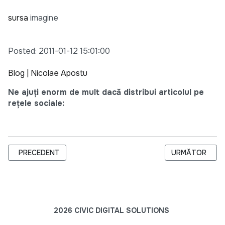
sursa
imagine
Posted: 2011-01-12 15:01:00
Blog | Nicolae Apostu
Ne ajuți enorm de mult dacă distribui articolul pe
rețele sociale:
ARTICOL PRECEDENT: STEVE JOBS’ 2005 STANFORD COMM
ARTICOLUL URMĂ
PRECEDENT
URMĂTOR
2026 CIVIC DIGITAL SOLUTIONS