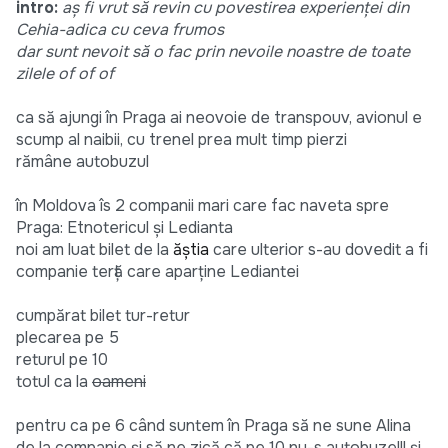
intro:
aș fi vrut să revin cu povestirea experienței din
Cehia-adica cu ceva frumos
dar sunt nevoit să o fac prin nevoile noastre de toate
zilele of of of
ca să ajungi în Praga ai neovoie de transpouv, avionul e
scump al naibii, cu trenel prea mult timp pierzi
rămâne autobuzul
în Moldova îs 2 companii mari care fac naveta spre
Praga: Etnotericul și Ledianta
noi am luat bilet de la
ăștia
care ulterior s-au dovedit a fi
companie terță care aparține Lediantei
cumpărat bilet tur-retur
plecarea pe 5
returul pe 10
totul ca la
oameni
pentru ca pe 6 când suntem în Praga să ne sune Alina
de la companie și să ne zică că pe 10 nu-s autobuze!!! și