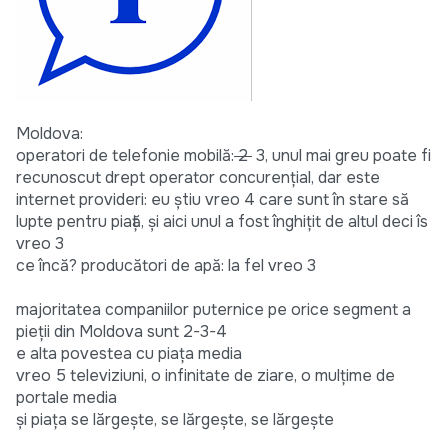
Moldova:
operatori de telefonie mobilă:
2
3, unul mai greu poate fi
recunoscut drept operator concurenţial, dar este
internet provideri: eu ştiu vreo 4 care sunt în stare să
lupte pentru piaţă, şi aici unul a fost înghiţit de altul deci îs
vreo 3
ce încă? producători de apă: la fel vreo 3
majoritatea companiilor puternice pe orice segment a
pieţii din Moldova sunt 2-3-4
e alta povestea cu piaţa media
vreo 5 televiziuni, o infinitate de ziare, o mulţime de
portale media
şi piaţa se lărgeşte, se lărgeşte, se lărgeşte