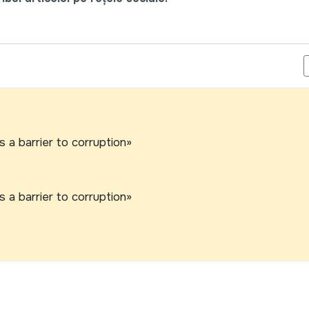
RAPORTEAZĂ ASUPRA MERSULUI CAMPANIEI ELECTORALE
 a barrier to corruption»
 a barrier to corruption»