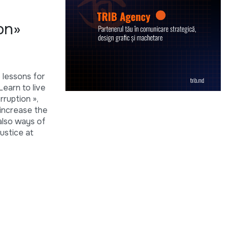
on»
 lessons for
earn to live
rruption »,
 increase the
also ways of
ustice at