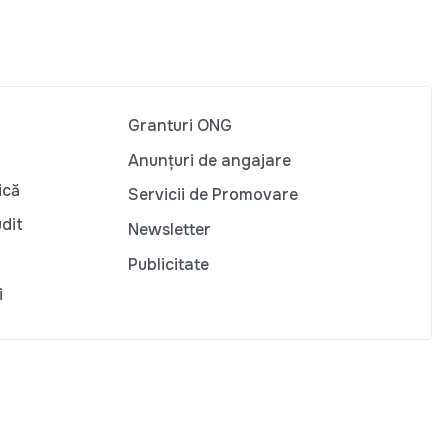
Granturi ONG
Anunțuri de angajare
ică
Servicii de Promovare
udit
Newsletter
Publicitate
i