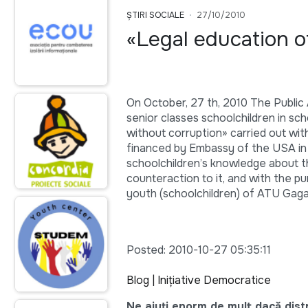
ȘTIRI SOCIALE
27/10/2010
«Legal education of
On October, 27 th, 2010 The Public 
senior classes schoolchildren in s
without corruption» carried out with
financed by Embassy of the USA in
schoolchildren’s knowledge about t
counteraction to it, and with the p
youth (schoolchildren) of ATU Gaga
Posted: 2010-10-27 05:35:11
Blog | Iniţiative Democratice
Ne ajuți enorm de mult dacă distri