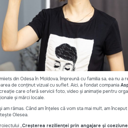
iiets din Odesa în Moldova, împreună cu familia sa, ea nu a r
rearea de conținut vizual cu suflet. Aici, a fondat compania
As
 creație care oferă servicii foto, video și animație pentru orga
nale și mărci locale.
i am rămas. Când am înțeles că vom sta mai mult, am început
stește Olesea.
roiectului „
Creșterea rezilienței prin angajare și coeziune