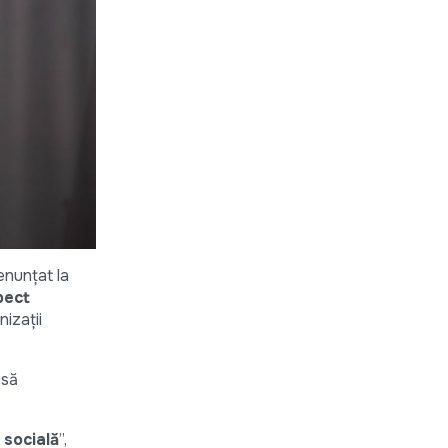
enunțat la
pect
nizații
 să
 socială
”,