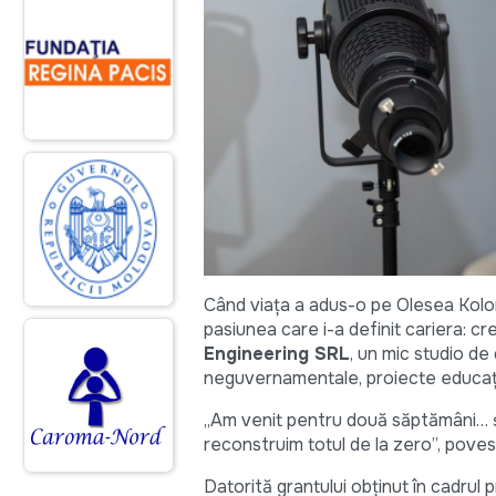
Când viața a adus-o pe Olesea Kolom
pasiunea care i-a definit cariera: c
Engineering SRL
, un mic studio de
neguvernamentale, proiecte educațio
„Am venit pentru două săptămâni… ș
reconstruim totul de la zero”, pove
Datorită grantului obținut în cadrul p