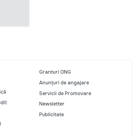
Granturi ONG
Anunțuri de angajare
ică
Servicii de Promovare
udit
Newsletter
Publicitate
i