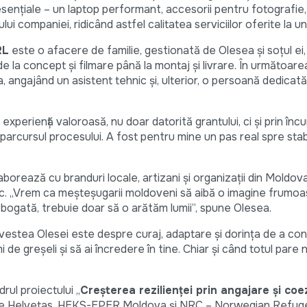
ențiale – un laptop performant, accesorii pentru fotografie, 
lui companiei, ridicând astfel calitatea serviciilor oferite la un
RL
este o afacere de familie, gestionată de Olesea și soțul ei, Ki
e la concept și filmare până la montaj și livrare. În următoare
, angajând un asistent tehnic și, ulterior, o persoană dedicat
 experiență valoroasă, nu doar datorită grantului, ci și prin încu
arcursul procesului. A fost pentru mine un pas real spre stabi
orează cu branduri locale, artizani și organizații din Moldova
c. „Vrem ca meșteșugarii moldoveni să aibă o imagine frumoasă
 bogată, trebuie doar să o arătăm lumii”, spune Olesea.
estea Olesei este despre curaj, adaptare și dorința de a cons
de greșeli și să ai încredere în tine. Chiar și când totul pare 
rul proiectului „
Creșterea rezilienței prin angajare și coe
u de Helvetas, HEKS-EPER Moldova și NRC – Norwegian Refuge