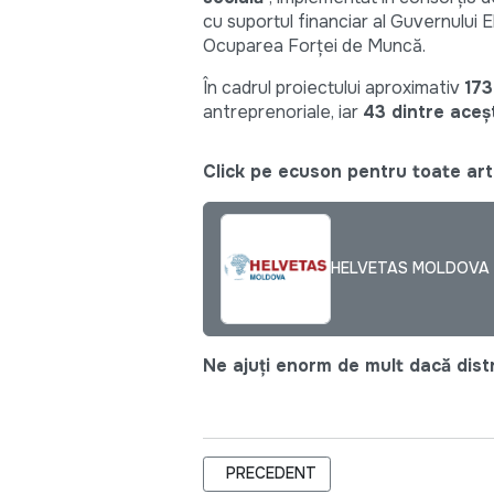
cu suportul financiar al Guvernului 
Ocuparea Forței de Muncă.
În cadrul proiectului aproximativ
173
antreprenoriale, iar
43 dintre aceș
Click pe ecuson pentru toate arti
HELVETAS MOLDOVA
Ne ajuți enorm de mult dacă distri
ARTICOL PRECEDENT: VLADISLAV CO
PRECEDENT