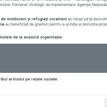
Elveției. Partener strategic de implementare: Agenția Naționa
 de moldoveni și refugiați ucraineni
au reușit să își dezvolte
tia
au beneficiat de granturi pentru a-și iniția și dezvolta propr
colele de la această organizație:
bui articolul pe rețele sociale:
CIMARIUC - O VIZIUNE CLARĂ PENTRU SIGURANȚA ENERGETICĂ