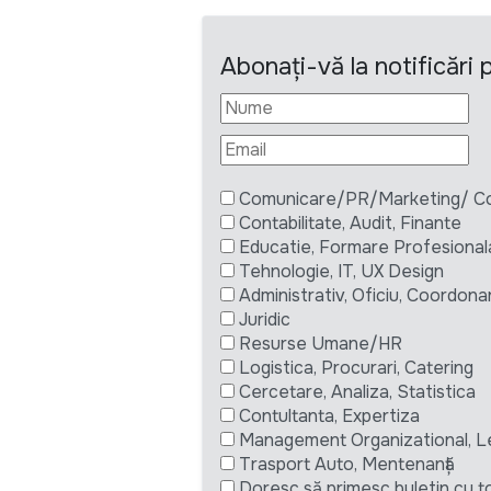
Abonați-vă la notificări
Comunicare/PR/Marketing/ Com
Contabilitate, Audit, Finante
Educatie, Formare Profesional
Tehnologie, IT, UX Design
Administrativ, Oficiu, Coordona
Juridic
Resurse Umane/HR
Logistica, Procurari, Catering
Cercetare, Analiza, Statistica
Contultanta, Expertiza
Management Organizational, L
Trasport Auto, Mentenanță
Doresc să primesc buletin cu to