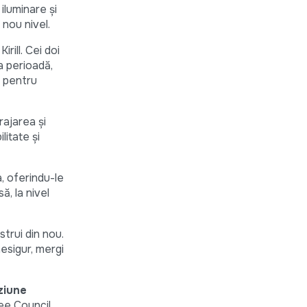
iluminare și
 nou nivel.
rill. Cei doi
a perioadă,
ă pentru
rajarea și
litate și
, oferindu-le
, la nivel
trui din nou.
nesigur, mergi
ziune
e Council,