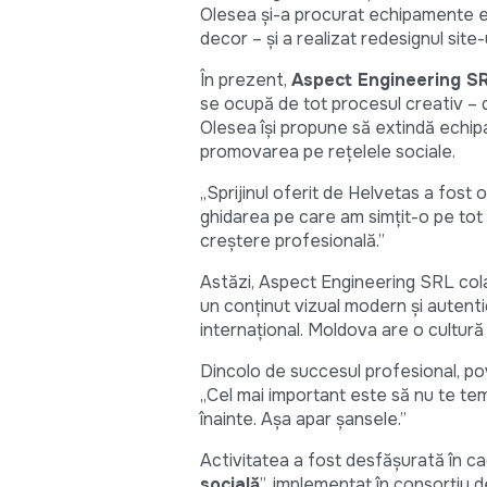
Olesea și-a procurat echipamente es
decor – și a realizat redesignul site-u
În prezent,
Aspect Engineering S
se ocupă de tot procesul creativ – d
Olesea își propune să extindă echipa
promovarea pe rețelele sociale.
„Sprijinul oferit de Helvetas a fost o
ghidarea pe care am simțit-o pe tot p
creștere profesională.”
Astăzi, Aspect Engineering SRL colab
un conținut vizual modern și autenti
internațional. Moldova are o cultură
Dincolo de succesul profesional, pov
„Cel mai important este să nu te temi 
înainte. Așa apar șansele.”
Activitatea a fost desfășurată în cad
socială
”, implementat în consorți