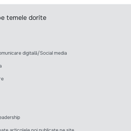
 pe temele dorite
unicare digitală/Social media
a
re
eadership
ate articolele noi publicate pe site