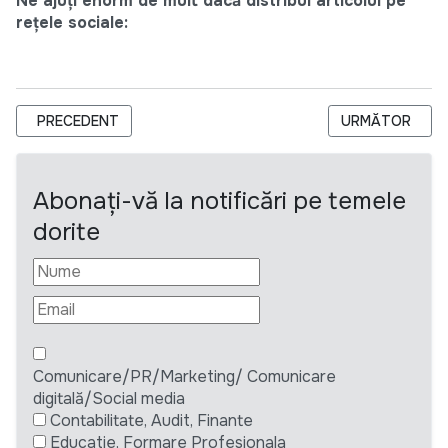
Ne ajuți enorm de mult dacă distribui articolul pe
rețele sociale:
ARTICOL PRECEDENT: DEZVOLTAREA AFACERILOR RURALE ÎN
ARTICOLUL UR
PRECEDENT
URMĂTOR
Abonați-vă la notificări pe temele
dorite
Comunicare/PR/Marketing/ Comunicare
digitală/Social media
Contabilitate, Audit, Finante
Educatie, Formare Profesionala