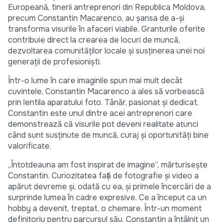
Europeană, tinerii antreprenori din Republica Moldova,
precum Constantin Macarenco, au șansa de a-și
transforma visurile în afaceri viabile. Granturile oferite
contribuie direct la crearea de locuri de muncă,
dezvoltarea comunităților locale și susținerea unei noi
generații de profesioniști.
Într-o lume în care imaginile spun mai mult decât
cuvintele, Constantin Macarenco a ales să vorbească
prin lentila aparatului foto. Tânăr, pasionat și dedicat,
Constantin este unul dintre acei antreprenori care
demonstrează că visurile pot deveni realitate atunci
când sunt susținute de muncă, curaj și oportunități bine
valorificate.
„Întotdeauna am fost inspirat de imagine”, mărturisește
Constantin. Curiozitatea față de fotografie și video a
apărut devreme și, odată cu ea, și primele încercări de a
surprinde lumea în cadre expresive. Ce a început ca un
hobby a devenit, treptat, o chemare. Într-un moment
definitoriu pentru parcursul său, Constantin a întâlnit un