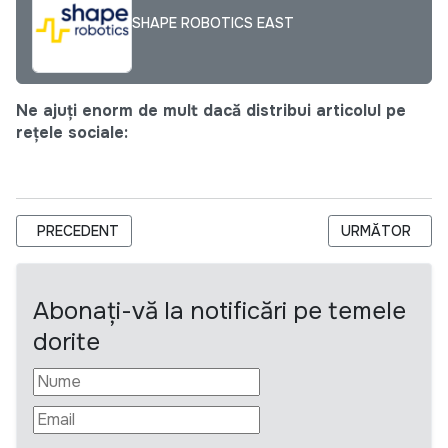
SHAPE ROBOTICS EAST
Ne ajuți enorm de mult dacă distribui articolul pe
rețele sociale:
ARTICOL PRECEDENT: ÎNTREPRINDEREA SOCIALĂ DE INSERȚIE
ARTICOLUL URM
PRECEDENT
URMĂTOR
Abonați-vă la notificări pe temele
dorite