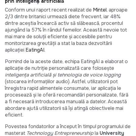
prin inteligență artificială
Conform unui raport recent realizat de
Mintel
, aproape
2/3 dintre britanici urmează diete frecvent, iar 48%
dintre aceștia încearcă activ să slăbească, procentul
ajungând la 57% în rândul femeilor. Această nevoie tot
mai mare de soluții eficiente și accesibile pentru
monitorizarea greutății a stat la baza dezvoltării
aplicației
EatingAI
.
Pornind de la aceste date, echipa EatingAI a elaborat o
aplicație de nutriție personalizată care folosește
inteligența artificială și tehnologia de voice logging
(stocarea informațiilor audio). Astfel, utilizatorii pot
înregistra rapid alimentele consumate, iar aplicația le
procesează și le oferă recomandări personalizate, fără
a fi necesară introducerea manuală a datelor. Această
abordare ajută utilizatorii să își atingă obiectivele mai
eficient.
Povestea fondatorilor a început în timpul programului de
masterat
Technology Entrepreneurship
la
University