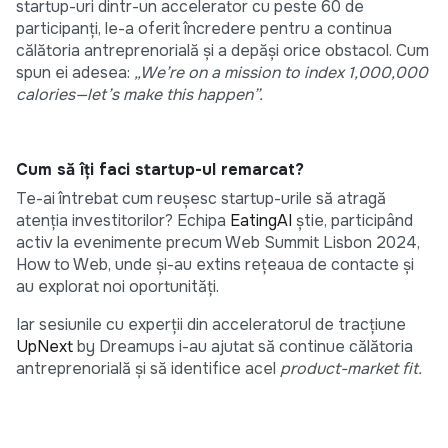
startup-uri dintr-un accelerator cu peste 60 de
participanți, le-a oferit încredere pentru a continua
călătoria antreprenorială și a depăși orice obstacol. Cum
spun ei adesea:
„We’re on a mission to index 1,000,000
calories—let’s make this happen”.
Cum să îți faci startup-ul remarcat?
Te-ai întrebat cum reușesc startup-urile să atragă
atenția investitorilor? Echipa
EatingAI
știe, participând
activ la evenimente precum Web Summit Lisbon 2024,
How to Web, unde și-au extins rețeaua de contacte și
au explorat noi oportunități.
Iar sesiunile cu experții din acceleratorul de tracțiune
UpNext
by Dreamups i-au ajutat să continue călătoria
antreprenorială și să identifice acel
product-market fit.