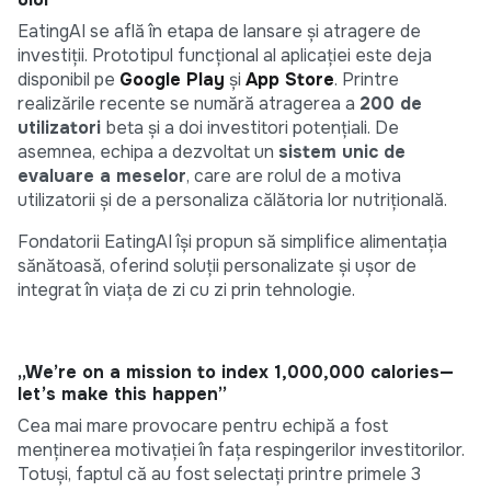
EatingAI se află în etapa de lansare și atragere de
investiții. Prototipul funcțional al aplicației este deja
disponibil pe
Google Play
și
App Store
. Printre
realizările recente se numără atragerea a
200 de
utilizatori
beta și a doi investitori potențiali. De
asemnea, echipa a dezvoltat un
sistem unic de
evaluare a meselor
, care are rolul de a motiva
utilizatorii și de a personaliza călătoria lor nutrițională.
Fondatorii EatingAI își propun să simplifice alimentația
sănătoasă, oferind soluții personalizate și ușor de
integrat în viața de zi cu zi prin tehnologie.
„We’re on a mission to index 1,000,000 calories—
let’s make this happen”
Cea mai mare provocare pentru echipă a fost
menținerea motivației în fața respingerilor investitorilor.
Totuși, faptul că au fost selectați printre primele 3