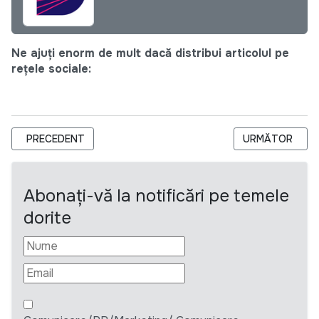
Ne ajuți enorm de mult dacă distribui articolul pe
rețele sociale:
ARTICOL PRECEDENT: FINTAXY - AUTOMATIZAREA SARCINILO
ARTICOLUL URM
PRECEDENT
URMĂTOR
Abonați-vă la notificări pe temele
dorite