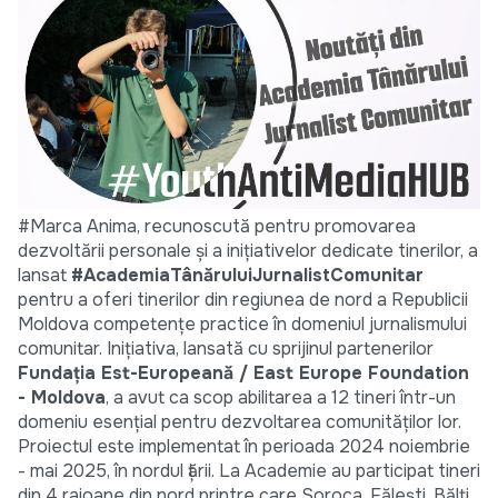
#Marca Anima, recunoscută pentru promovarea
dezvoltării personale și a inițiativelor dedicate tinerilor, a
lansat
#AcademiaTânăruluiJurnalistComunitar
pentru a oferi tinerilor din regiunea de nord a Republicii
Moldova competențe practice în domeniul jurnalismului
comunitar. Inițiativa, lansată cu sprijinul partenerilor
Fundația Est-Europeană / East Europe Foundation
- Moldova
, a avut ca scop abilitarea a 12 tineri într-un
domeniu esențial pentru dezvoltarea comunităților lor.
Proiectul este implementat în perioada 2024 noiembrie
- mai 2025, în nordul țării. La Academie au participat tineri
din 4 raioane din nord printre care Soroca, Fălești, Bălți,