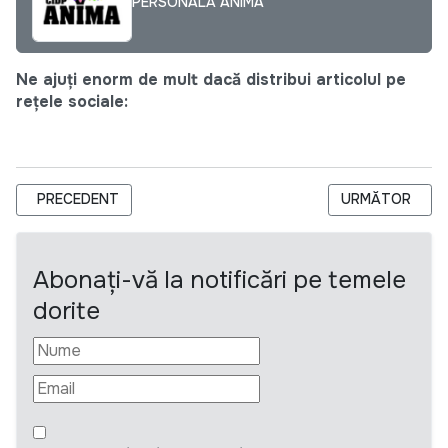
PERSONALĂ ANIMA
Ne ajuți enorm de mult dacă distribui articolul pe
rețele sociale:
ARTICOL PRECEDENT: A.O. C.R.D.C. SPRIJINĂ ALFABETIZAREA
ARTICOLUL URM
PRECEDENT
URMĂTOR
Abonați-vă la notificări pe temele
dorite