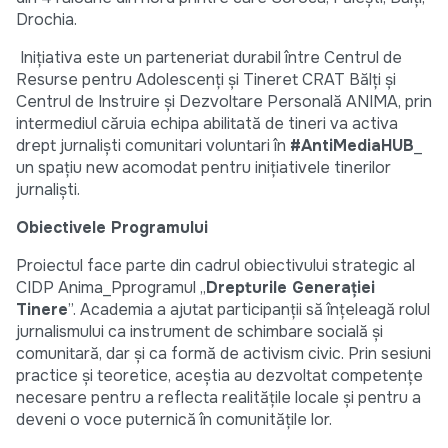
Drochia.
Inițiativa este un parteneriat durabil între Centrul de
Resurse pentru Adolescenți și Tineret CRAT Bălți și
Centrul de Instruire și Dezvoltare Personală ANIMA, prin
intermediul căruia echipa abilitată de tineri va activa
drept jurnaliști comunitari voluntari în
#AntiMediaHUB
_
un spațiu new acomodat pentru inițiativele tinerilor
jurnaliști.
Obiectivele Programului
Proiectul face parte din cadrul obiectivului strategic al
CIDP Anima_Pprogramul „
Drepturile Generației
Tinere
”. Academia a ajutat participanții să înțeleagă rolul
jurnalismului ca instrument de schimbare socială și
comunitară, dar și ca formă de activism civic. Prin sesiuni
practice și teoretice, aceștia au dezvoltat competențe
necesare pentru a reflecta realitățile locale și pentru a
deveni o voce puternică în comunitățile lor.