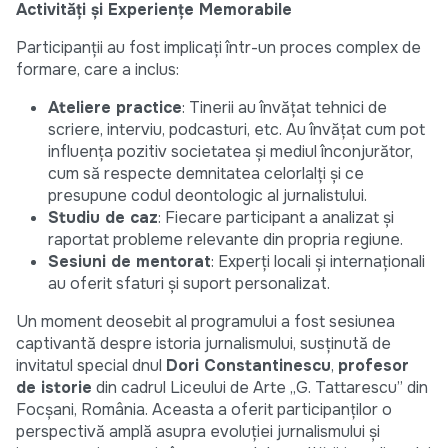
Activități și Experiențe Memorabile
Participanții au fost implicați într-un proces complex de
formare, care a inclus:
Ateliere practice
: Tinerii au învățat tehnici de
scriere, interviu, podcasturi, etc. Au învățat cum pot
influența pozitiv societatea și mediul înconjurător,
cum să respecte demnitatea celorlalți și ce
presupune codul deontologic al jurnalistului.
Studiu de caz
: Fiecare participant a analizat și
raportat probleme relevante din propria regiune.
Sesiuni de mentorat
: Experți locali și internaționali
au oferit sfaturi și suport personalizat.
Un moment deosebit al programului a fost sesiunea
captivantă despre istoria jurnalismului, susținută de
invitatul special dnul
Dori Constantinescu
,
profesor
de istorie
din cadrul Liceului de Arte „G. Tattarescu” din
Focșani, România. Aceasta a oferit participanților o
perspectivă amplă asupra evoluției jurnalismului și