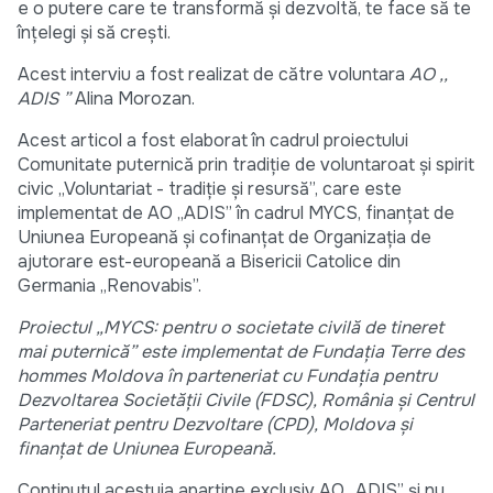
e o putere care te transformă și dezvoltă, te face să te
înțelegi și să crești.
Acest interviu a fost realizat de către voluntara
AO ,,
ADIS ”
Alina Morozan.
Acest articol a fost elaborat în cadrul proiectului
Comunitate puternică prin tradiție de voluntaroat și spirit
civic „Voluntariat - tradiție și resursă”, care este
implementat de AO „ADIS” în cadrul MYCS, finanțat de
Uniunea Europeană și cofinanțat de Organizația de
ajutorare est-europeană a Bisericii Catolice din
Germania „Renovabis”.
Proiectul „MYCS: pentru o societate civilă de tineret
mai puternică” este implementat de Fundația Terre des
hommes Moldova în parteneriat cu Fundația pentru
Dezvoltarea Societății Civile (FDSC), România și Centrul
Parteneriat pentru Dezvoltare (CPD), Moldova și
finanțat de Uniunea Europeană.
Conținutul acestuia aparține exclusiv AO „ADIS” și nu