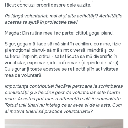
făcut concluzii proprii despre cele auzite.
Pe lângă voluntariat, mai ai și alte activități? Activitățile
acestea te ajută în proiectele tale?
Magda : Din rutina mea fac parte:
c
ititul, yoga, pianul.
Sigur, yoga mă face să mă simt în echilibru cu mine, fizic
și emoțional; pianul- să mă simt diversă, mândră și cu
sufletul împlinit; cititul - satisfăcută să mă diversific în
vocabular, exprimare, idei, informare (depinde de cărți).
Cu siguranță toate acestea se reflectă și în activitatea
mea de voluntară.
Importanța contribuției fiecărei persoane la schimbarea
comunității și a fiecărui gest de voluntariat este foarte
mare. Acestea pot face o diferență reală în comunitate.
Totuși unii tineri nu înțeleg ce ar avea ei de la asta. Cum
ai motiva tinerii să practice voluntariatul?