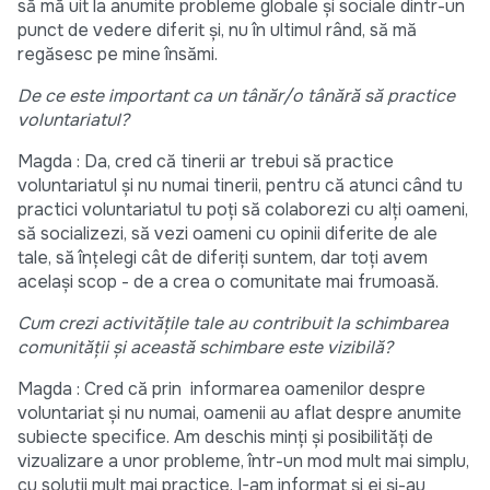
să mă uit la anumite probleme globale și sociale dintr-un
punct de vedere diferit și, nu în ultimul rând, să mă
regăsesc pe mine însămi.
De ce este important ca un tânăr/o tânără să practice
voluntariatul?
Magda : Da, cred că tinerii ar trebui să practice
voluntariatul și nu numai tinerii, pentru că atunci când tu
practici voluntariatul tu poți să colaborezi cu alți oameni,
să socializezi, să vezi oameni cu opinii diferite de ale
tale, să înțelegi cât de diferiți suntem, dar toți avem
același scop - de a crea o comunitate mai frumoasă.
Cum crezi activitățile tale au contribuit la schimbarea
comunității și această schimbare este vizibilă?
Magda : Cred că prin informarea oamenilor despre
voluntariat și nu numai, oamenii au aflat despre anumite
subiecte specifice. Am deschis minți și posibilități de
vizualizare a unor probleme, într-un mod mult mai simplu,
cu soluții mult mai practice. I-am informat și ei și-au