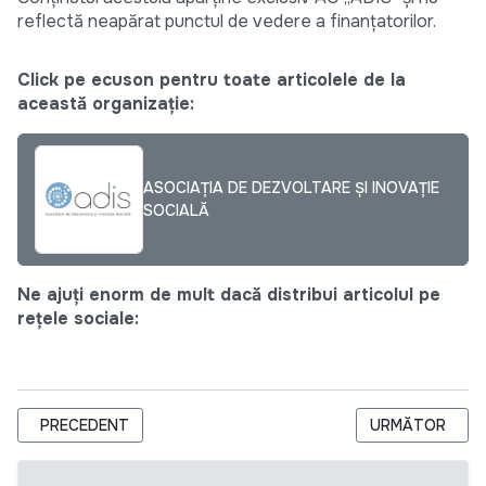
reflectă neapărat punctul de vedere a finanțatorilor.
Click pe ecuson pentru toate articolele de la
această organizație:
ASOCIAȚIA DE DEZVOLTARE ȘI INOVAȚIE
SOCIALĂ
Ne ajuți enorm de mult dacă distribui articolul pe
rețele sociale:
ARTICOL PRECEDENT: DESPRE VOLUNTARIAT CU ANDREI SH
ARTICOLUL URM
PRECEDENT
URMĂTOR