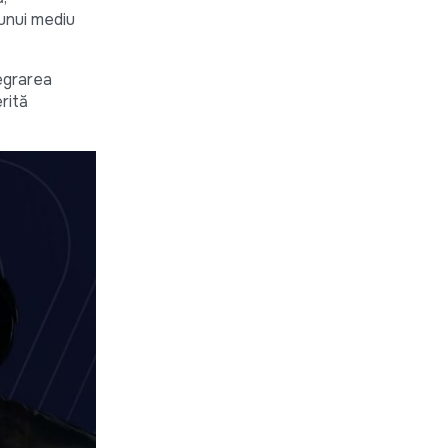
 unui mediu
tegrarea
rită