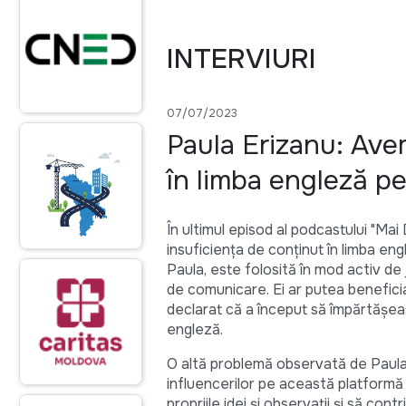
INTERVIURI
07/07/2023
Paula Erizanu: Ave
în limba engleză pe
În ultimul episod al podcastului "Mai
insuficiența de conținut în limba e
Paula, este folosită în mod activ de ju
de comunicare. Ei ar putea beneficia
declarat că a început să împărtășea
engleză.
O altă problemă observată de Paula 
influencerilor pe această platformă s
propriile idei și observații și să cont