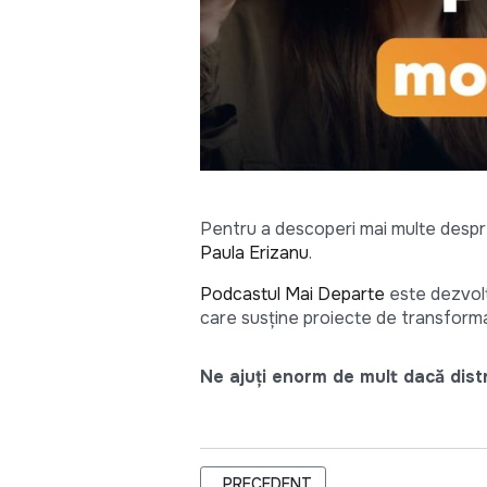
Pentru a descoperi mai multe despre 
Paula Erizanu
.
Podcastul Mai Departe
este dezvolt
care susține proiecte de transforma
Ne ajuți enorm de mult dacă distri
ARTICOL PRECEDENT: DEZBATERE I
PRECEDENT