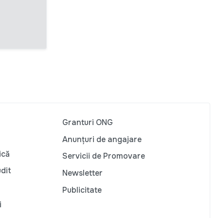
Granturi ONG
Anunțuri de angajare
ică
Servicii de Promovare
udit
Newsletter
Publicitate
i