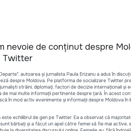
m nevoie de conținut despre Mo
 Twitter
 Departe", autoarea și jurnalista Paula Erizanu a adus în discuț
ngleză despre Moldova. Pe platforma de socializare Twitter pr
rnaliști străini, diplomați, factori de decizie internaționali și 
 de mai multe informații pertinente despre țară. În acest con
scă în mod activ evenimente și informații despre Moldova în 
este echilibrul de gen pe Twitter. Ea a observat că majorita
unt bărbați și a făcut un apel către femei să fie mai active, s
ribuie la diversitatea discursului online. Femeile au, fără îndoial