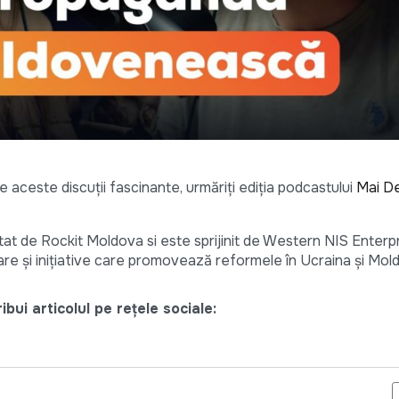
aceste discuții fascinante, urmăriți ediția podcastului
Mai D
at de Rockit Moldova si este sprijinit de Western NIS Enterp
re și inițiative care promovează reformele în Ucraina și Mol
bui articolul pe rețele sociale:
NCENDIARĂ: PAULA ERIZANU VERSUS ARTUR GURĂU DESPRE LIBE