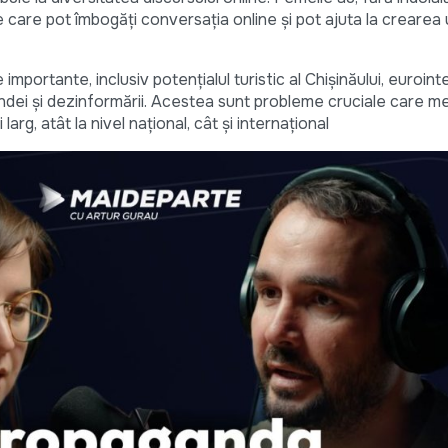
 care pot îmbogăți conversația online și pot ajuta la crearea
importante, inclusiv potențialul turistic al Chișinăului, euroin
ndei și dezinformării. Acestea sunt probleme cruciale care me
larg, atât la nivel național, cât și internațional