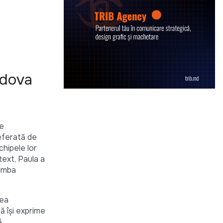
ldova
ie
eferată de
echipele lor
text, Paula a
limba
tea
ă își exprime
ă,