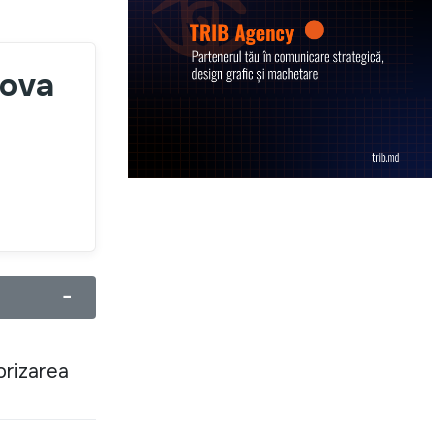
dova
−
orizarea