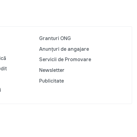
Granturi ONG
Anunțuri de angajare
ică
Servicii de Promovare
udit
Newsletter
Publicitate
i