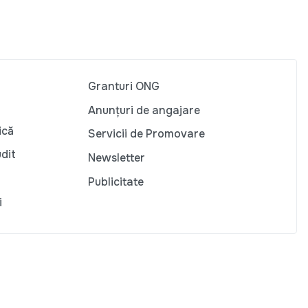
Granturi ONG
Anunțuri de angajare
ică
Servicii de Promovare
udit
Newsletter
Publicitate
i