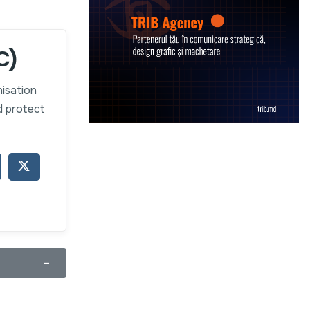
C)
isation
d protect
−