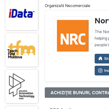
Organizatii Necomerciale
Nor
The Nor
helping
people’s
Sit
In
ACHIZIȚIE BUNURI, CONTR