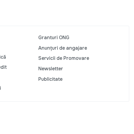
Granturi ONG
Anunțuri de angajare
ică
Servicii de Promovare
udit
Newsletter
Publicitate
i