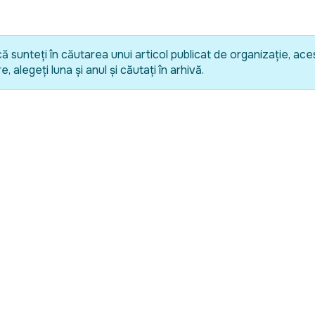
că sunteți în căutarea unui articol publicat de organizație, ace
, alegeți luna și anul și căutați în arhivă.