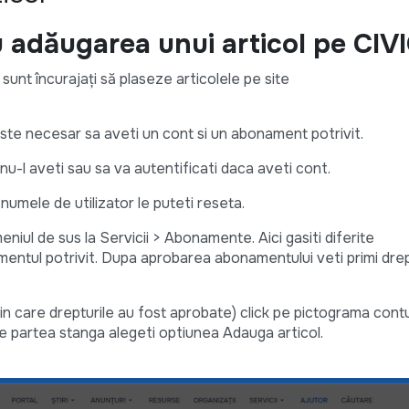
u adăugarea unui articol pe CI
i sunt încurajați să plaseze articolele pe site
este necesar sa aveti un cont si un abonament potrivit.
nu-l aveti sau sa va autentificati daca aveti cont.
/numele de utilizator le puteti reseta.
meniul de sus la Servicii > Abonamente. Aici gasiti diferite
ntul potrivit. Dupa aprobarea abonamentului veti primi drep
 in care drepturile au fost aprobate) click pe pictograma contu
pe partea stanga alegeti optiunea Adauga articol.