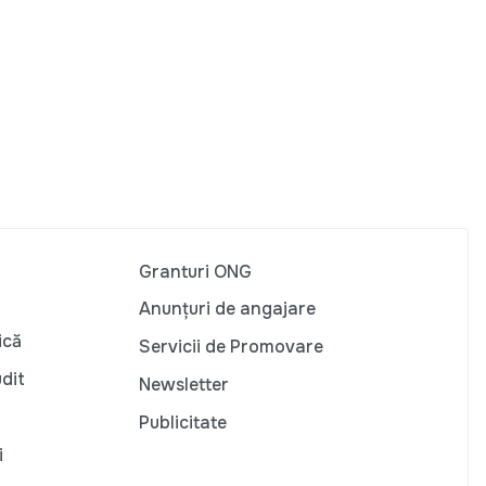
Granturi ONG
Anunțuri de angajare
ică
Servicii de Promovare
udit
Newsletter
Publicitate
i