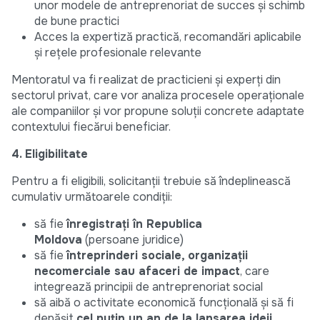
unor modele de antreprenoriat de succes și schimb
de bune practici
Acces la expertiză practică, recomandări aplicabile
și rețele profesionale relevante
Mentoratul va fi realizat de practicieni și experți din
sectorul privat, care vor analiza procesele operaționale
ale companiilor și vor propune soluții concrete adaptate
contextului fiecărui beneficiar.
4. Eligibilitate
Pentru a fi eligibili, solicitanții trebuie să îndeplinească
cumulativ următoarele condiții:
să fie
înregistrați în Republica
Moldova
(persoane juridice)
să fie
întreprinderi sociale, organizații
necomerciale sau afaceri de impact
, care
integrează principii de antreprenoriat social
să aibă o activitate economică funcțională și să fi
depășit
cel puțin un an de la lansarea ideii