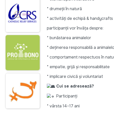
* drumeții în natură
* activități de echipă & handycrafts
participanții vor învăța despre:
* bunăstarea animalelor
* deținerea responsabilă a animale
* comportament respectuos în natu
* empatie, grijă și responsabilitate
* implicare civică și voluntariat
Cui se adresează?
Participanți
* vârsta 14–17 ani