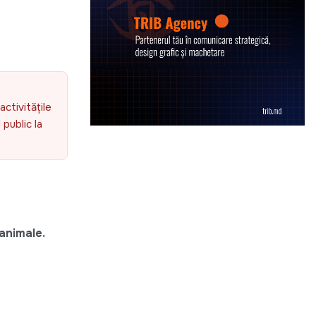
activitățile
public la
 animale.