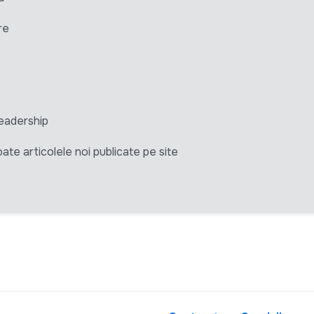
re
eadership
ate articolele noi publicate pe site