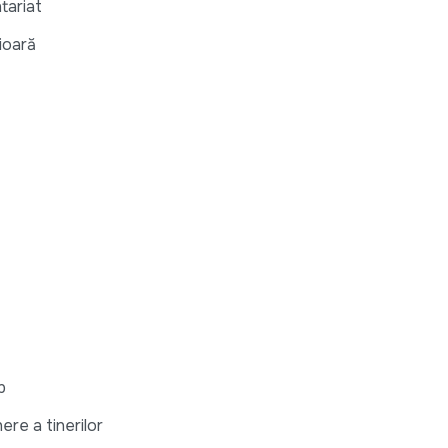
ntariat
ioară
p
ere a tinerilor