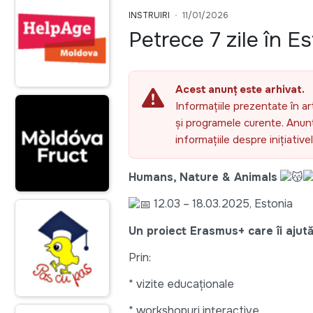
INSTRUIRI
11/01/2026
Petrece 7 zile în E
Acest anunț este arhivat.
Informațiile prezentate în ar
și programele curente. Anunțu
informațiile despre inițiativ
Humans, Nature & Animals
12.03 – 18.03.2025, Estonia
Un proiect Erasmus+ care îi ajută
Prin:
* vizite educaționale
* workshopuri interactive