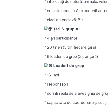
* interesați de natură, animale, volu
* nu este necesară experiență anter
* nivel de engleză: B1+
Țări & grupuri
* 4 țări participante
* 20 tineri (5 din fiecare țară)
* 8 leaderi de grup (2 per țară)
Leaderi de grup
* 18+ ani
* responsabili
* dorință reală de a avea grijă de gru
* capacitate de coordonare și susțin