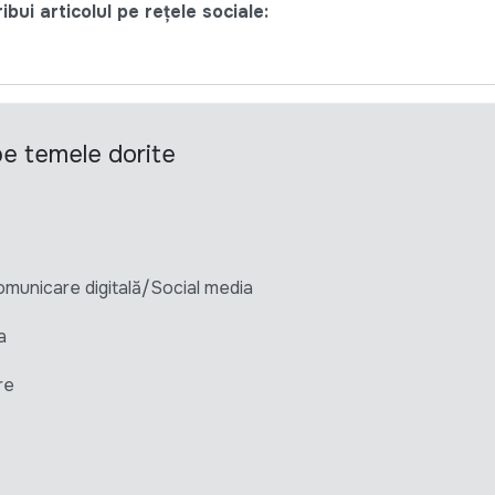
bui articolul pe rețele sociale:
 pe temele dorite
unicare digitală/Social media
a
re