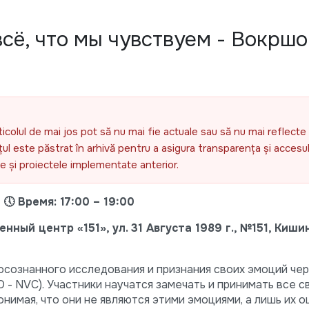
сё, что мы чувствуем - Вокршо
ticolul de mai jos pot să nu mai fie actuale sau să nu mai reflecte 
l este păstrat în arhivă pentru a asigura transparența și accesul 
ele și proiectele implementate anterior.
 🕔 Время: 17:00 – 19:00
ный центр «151», ул. 31 Августа 1989 г., №151, Киши
осознанного исследования и признания своих эмоций чер
- NVC). Участники научатся замечать и принимать все с
 понимая, что они не являются этими эмоциями, а лишь их 