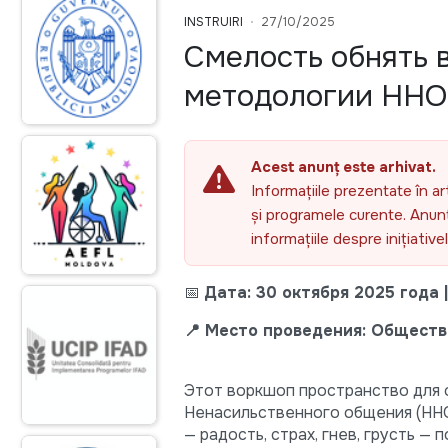
INSTRUIRI
27/10/2025
Смелость обнять в
методологии ННО
Acest anunț este arhivat.
Informațiile prezentate în ar
și programele curente. Anunțu
informațiile despre inițiativ
📅
Дата: 30 октября 2025 года |
📍 Место проведения: Обществен
Этот воркшоп пространство для 
Ненасильственного общения (HHO 
— радость, страх, гнев, грусть —