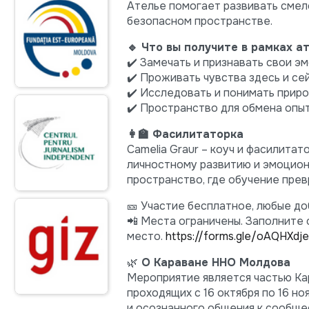
Ателье помогает развивать смело
безопасном пространстве.
🔹 Что вы получите в рамках ат
✔️ Замечать и признавать свои эм
✔️ Проживать чувства здесь и сей
✔️ Исследовать и понимать приро
✔️ Пространство для обмена опыт
👩‍🏫 Фасилитаторка
Camelia Graur – коуч и фасилита
личностному развитию и эмоцион
пространство, где обучение прев
🎫 Участие бесплатное, любые д
📲 Места ограничены. Заполните 
место.
https://forms.gle/oAQHXdj
🌿
О Караване ННО Молдова
Мероприятие является частью Ка
проходящих с 16 октября по 16 н
и осознанного общения к сообще