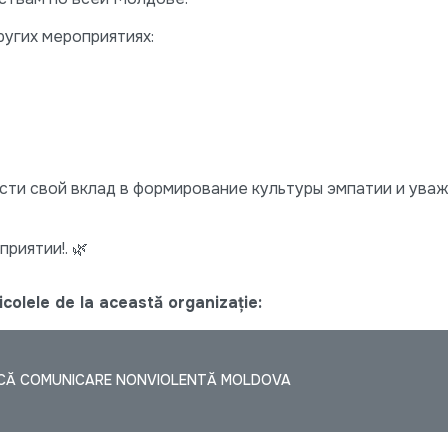
ругих мероприятиях:
ести свой вклад в формирование культуры эмпатии и уваж
риятии!. 🌿
colele de la această organizație:
SCĂ COMUNICARE NONVIOLENTĂ MOLDOVA