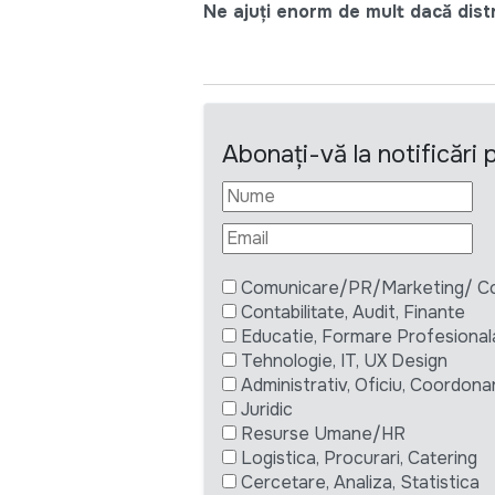
Ne ajuți enorm de mult dacă distri
Abonați-vă la notificări
Comunicare/PR/Marketing/ Com
Contabilitate, Audit, Finante
Educatie, Formare Profesional
Tehnologie, IT, UX Design
Administrativ, Oficiu, Coordona
Juridic
Resurse Umane/HR
Logistica, Procurari, Catering
Cercetare, Analiza, Statistica