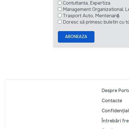
Contultanta, Expertiza
Management Organizational, L
Trasport Auto, Mentenanță
Doresc să primesc buletin cu to
ABONEAZA
Despre Port
Contacte
Confidențial
Întrebări fr