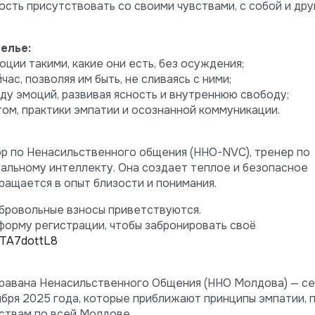
сть присутствовать со своими чувствами, с собой и дру
елье:
оции такими, какие они есть, без осуждения;
час, позволяя им быть, не сливаясь с ними;
ду эмоций, развивая ясность и внутреннюю свободу;
ом, практики эмпатии и осознанной коммуникации.
тор по Ненасильственного общения (HHO-NVC), тренер по
альному интеллекту. Она создает теплое и безопасное
ращается в опыт близости и понимания.
обровольные взносы приветствуются.
форму регистрации, чтобы забронировать своё
eTA7dottL8
равана Ненасильственного Общения (ННО Молдова) — се
оября 2025 года, которые приближают принципы эмпатии, 
ствам по всей Молдове.