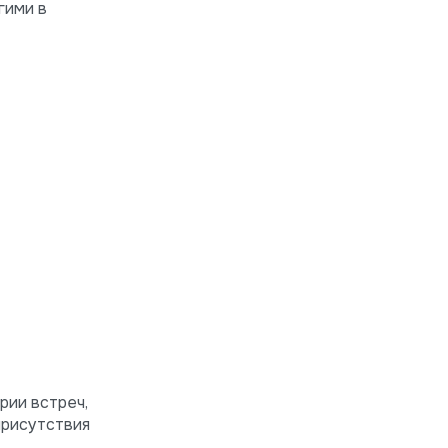
гими в
рии встреч,
присутствия