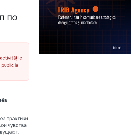
п по
activitățile
public la
нёв
ез практики
вои чувства
ощущают.