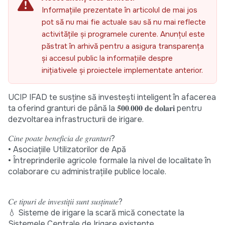
Informațiile prezentate în articolul de mai jos
pot să nu mai fie actuale sau să nu mai reflecte
activitățile și programele curente. Anunțul este
păstrat în arhivă pentru a asigura transparența
și accesul public la informațiile despre
inițiativele și proiectele implementate anterior.
UCIP IFAD te susține să investești inteligent în afacerea
ta oferind granturi de până la 𝟓𝟎𝟎.𝟎𝟎𝟎 𝐝𝐞 𝐝𝐨𝐥𝐚𝐫𝐢 pentru
dezvoltarea infrastructurii de irigare.
𝐶𝑖𝑛𝑒 𝑝𝑜𝑎𝑡𝑒 𝑏𝑒𝑛𝑒𝑓𝑖𝑐𝑖𝑎 𝑑𝑒 𝑔𝑟𝑎𝑛𝑡𝑢𝑟𝑖?
• Asociațiile Utilizatorilor de Apă
• Întreprinderile agricole formale la nivel de localitate în
colaborare cu administrațiile publice locale.
𝐶𝑒 𝑡𝑖𝑝𝑢𝑟𝑖 𝑑𝑒 𝑖𝑛𝑣𝑒𝑠𝑡𝑖𝑡̦𝑖𝑖 𝑠𝑢𝑛𝑡 𝑠𝑢𝑠𝑡̦𝑖𝑛𝑢𝑡𝑒?
💧 Sisteme de irigare la scară mică conectate la
Sistemele Centrale de Irigare existente