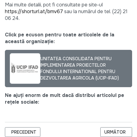
Mai multe detalii, pot fi consultate pe site-ul
https://shorturl.at/bmv67
sau la numărul de tel. (22) 21
06 24.
Click pe ecuson pentru toate articolele de la
această organizație:
UNITATEA CONSOLIDATA PENTRU
IMPLEMENTAREA PROIECTELOR
FONDULUI INTERNATIONAL PENTRU
DEZVOLTAREA AGRICOLA (UCIP-IFAD)
Ne ajuți enorm de mult dacă distribui articolul pe
rețele sociale:
ARTICOL PRECEDENT: UCIP IFAD OFERĂ GRANTURI DE PÂNĂ 
ARTICOLUL URM
PRECEDENT
URMĂTOR