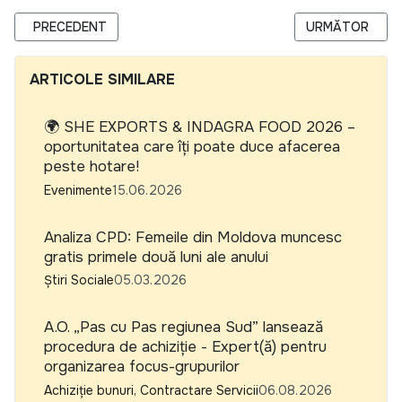
ARTICOL PRECEDENT: FUNDAȚIA SOROS MOLDOVA INVITĂ RE
ARTICOLUL URMĂ
PRECEDENT
URMĂTOR
ARTICOLE SIMILARE
🌍 SHE EXPORTS & INDAGRA FOOD 2026 –
oportunitatea care îți poate duce afacerea
peste hotare!
Evenimente
15.06.2026
Analiza CPD: Femeile din Moldova muncesc
gratis primele două luni ale anului
Știri Sociale
05.03.2026
A.O. „Pas cu Pas regiunea Sud” lansează
procedura de achiziție - Expert(ă) pentru
organizarea focus-grupurilor
Achiziție bunuri, Contractare Servicii
06.08.2026