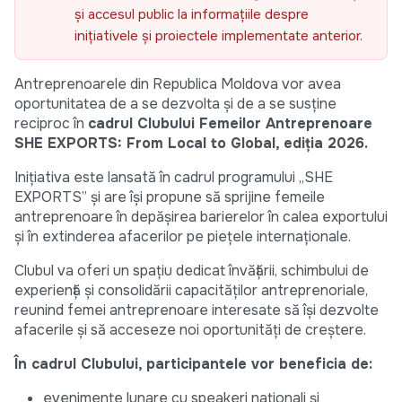
și accesul public la informațiile despre
inițiativele și proiectele implementate anterior.
Antreprenoarele din Republica Moldova vor avea
oportunitatea de a se dezvolta și de a se susține
reciproc în
cadrul Clubului Femeilor Antreprenoare
SHE EXPORTS: From Local to Global, ediția 2026.
Inițiativa este lansată în cadrul programului „SHE
EXPORTS” și are își propune să sprijine femeile
antreprenoare în depășirea barierelor în calea exportului
și în extinderea afacerilor pe piețele internaționale.
Clubul va oferi un spațiu dedicat învățării, schimbului de
experiență și consolidării capacităților antreprenoriale,
reunind femei antreprenoare interesate să își dezvolte
afacerile și să acceseze noi oportunități de creștere.
În cadrul Clubului, participantele vor beneficia de:
evenimente lunare cu speakeri naționali și