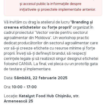
și accesul public la informațiile despre
inițiativele și proiectele implementate anterior.
Vă invităm cu drag la atelierul de lucru "
Branding și
crearea etichetelor cu forțe proprii
" organizat în
cadrul proiectului “Vector verde pentru sectorul
agroalimentar din Moldova”. Un workshop practic
dedicat producătorilor din sectorul agroalimentar care
vor să-și creeze etichete cu resurse minime și forțe
proprii. Înveți să-ți definești brandul, să respecți
cerințele legale și să realizezi singur designul etichetei
folosind CANVA. La final, vei pleca cu un prototip gata
de testare și implementare.
Data:
Sâmbătă, 22 februarie 2025
Ora:
10:00 - 17:00
Locație:
Katalyst Food Hub Chișinău, str.
Armenească 25