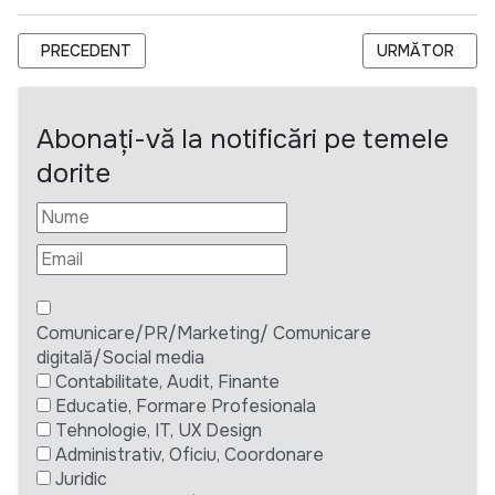
ARTICOL PRECEDENT: КУРС ПО СОЦИАЛЬНОМУ ТЕАТРУ В MI
ARTICOLUL UR
PRECEDENT
URMĂTOR
Abonați-vă la notificări pe temele
dorite
Comunicare/PR/Marketing/ Comunicare
digitală/Social media
Contabilitate, Audit, Finante
Educatie, Formare Profesionala
Tehnologie, IT, UX Design
Administrativ, Oficiu, Coordonare
Juridic