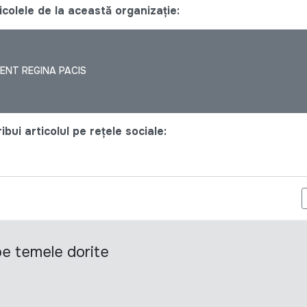
colele de la această organizație:
ENT REGINA PACIS
bui articolul pe rețele sociale:
GINA PACIS ANUNȚĂ CONCURS DE ANGAJARE – MENTOR PENTRU O
 pe temele dorite