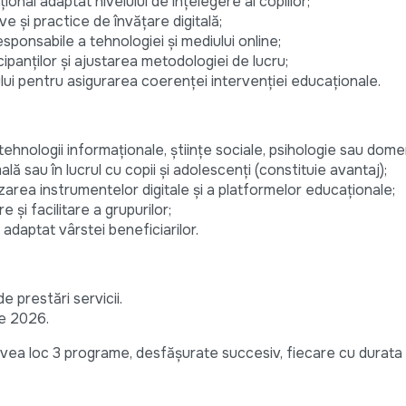
onal adaptat nivelului de înțelegere al copiilor;
ive și practice de învățare digitală;
esponsabile a tehnologiei și mediului online;
ipanților și ajustarea metodologiei de lucru;
ui pentru asigurarea coerenței intervenției educaționale.
tehnologii informaționale, științe sociale, psihologie sau dome
ă sau în lucrul cu copii și adolescenți (constituie avantaj);
izarea instrumentelor digitale și a platformelor educaționale;
 și facilitare a grupurilor;
i adaptat vârstei beneficiarilor.
 prestări servicii.
ie 2026.
vea loc 3 programe, desfășurate succesiv, fiecare cu durata d