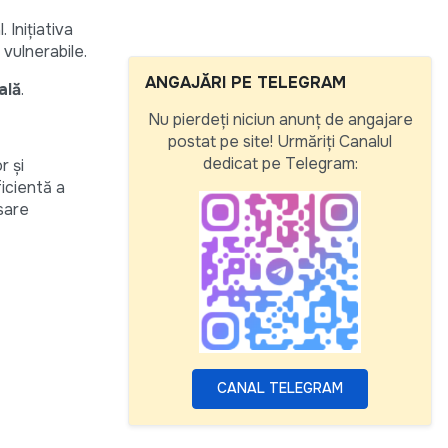
 Inițiativa
vulnerabile.
ANGAJĂRI PE TELEGRAM
ală
.
Nu pierdeți niciun anunț de angajare
postat pe site! Urmăriți Canalul
dedicat pe Telegram:
r și
ficientă a
esare
CANAL TELEGRAM