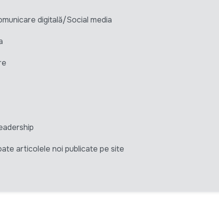
unicare digitală/Social media
a
re
eadership
ate articolele noi publicate pe site