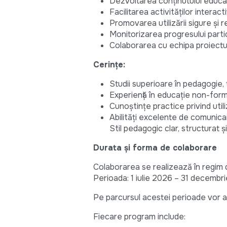
Dezvoltarea conținutului educați
Facilitarea activităților interact
Promovarea utilizării sigure și r
Monitorizarea progresului partic
Colaborarea cu echipa proiectul
Cerințe:
Studii superioare în pedagogie, 
Experiență în educație non-formal
Cunoștințe practice privind util
Abilități excelente de comunicare
Stil pedagogic clar, structurat ș
Durata și forma de colaborare
Colaborarea se realizează în regim de
Perioada: 1 iulie 2026 – 31 decembr
Pe parcursul acestei perioade vor a
Fiecare program include: