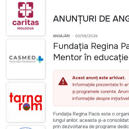
ANUNȚURI DE AN
ANGAJĂRI
03/06/2026
Fundația Regina Pa
Mentor în educație 
Acest anunț este arhivat.
Informațiile prezentate în ar
și programele curente. Anunțu
informațiile despre inițiativ
Fundația Regina Pacis este o organi
lungul anilor, aceasta și-a consolidat
prin dezvoltarea de programe dedicat