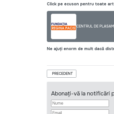
Click pe ecuson pentru toate arti
CENTRUL DE PLASAM
Ne ajuți enorm de mult dacă distri
ARTICOL PRECEDENT: FUNDAȚIA RE
PRECEDENT
Abonați-vă la notificări