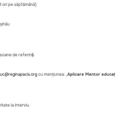
–3 ori pe săptămână)
ișinău
soane de referință.
uc@reginapacis.org
cu mențiunea: „
Aplicare Mentor educați
tate la interviu.