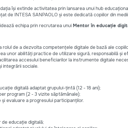
ația își extinde activitatea prin lansarea unui hub educațional.
nanțat de INTESA SANPAOLO și este dedicată copiilor din medii 
lidează echipa prin recrutarea unui
Mentor în educație digit
a rolul de a dezvolta competențele digitale de bază ale copiilo
a unor abilități practice de utilizare sigură, responsabilă și e
facilitarea accesului beneficiarilor la instrumente digitale nec
 integrării sociale.
ație digitală adaptat grupului-țintă (12 - 18 ani);
er program (2 - 3 vizite săptămânale);
i evaluare a progresului participanților.
r de educație digitală;