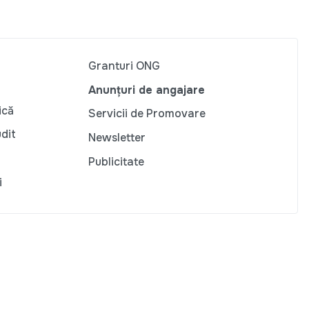
Granturi ONG
Anunțuri de angajare
ică
Servicii de Promovare
udit
Newsletter
Publicitate
i