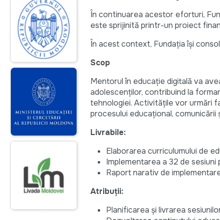
În continuarea acestor eforturi, Fund
este sprijinită printr-un proiect fi
În acest context, Fundația își conso
Scop
Mentorul în educație digitală va ave
adolescenților, contribuind la formare
tehnologiei. Activitățile vor urmări 
procesului educațional, comunicării și
Livrabile:
Elaborarea curriculumului de educ
Implementarea a 32 de sesiuni p
Raport narativ de implementare ș
Atribuții:
Planificarea și livrarea sesiunilo