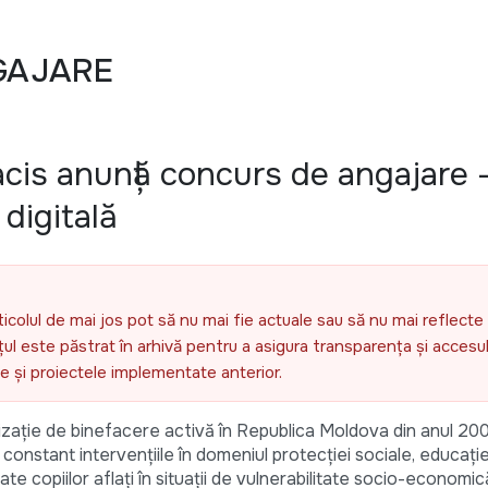
GAJARE
cis anunță concurs de angajare 
digitală
ticolul de mai jos pot să nu mai fie actuale sau să nu mai reflecte 
l este păstrat în arhivă pentru a asigura transparența și accesul 
ele și proiectele implementate anterior.
zație de binefacere activă în Republica Moldova din anul 20
 constant intervențiile în domeniul protecției sociale, educației 
e copiilor aflați în situații de vulnerabilitate socio-economic