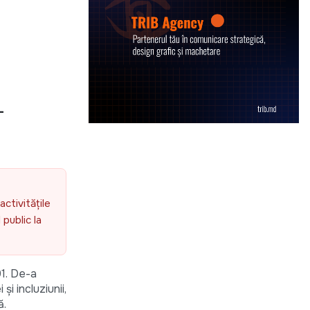
–
activitățile
public la
01. De-a
și incluziunii,
ă.