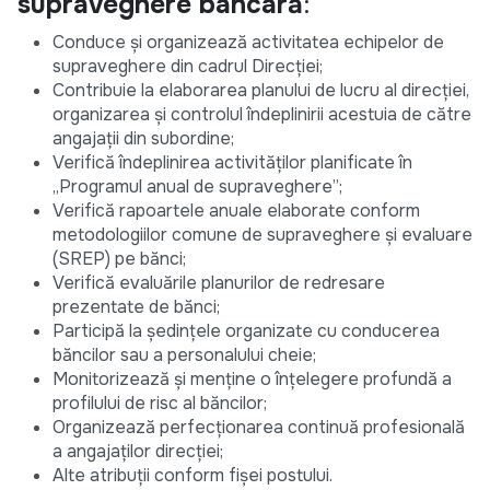
supraveghere bancară
:
Conduce și organizează activitatea echipelor de
supraveghere din cadrul Direcției;
Contribuie la elaborarea planului de lucru al direcției,
organizarea și controlul îndeplinirii acestuia de către
angajații din subordine;
Verifică îndeplinirea activităților planificate în
„Programul anual de supraveghere”;
Verifică rapoartele anuale elaborate conform
metodologiilor comune de supraveghere și evaluare
(SREP) pe bănci;
Verifică evaluările planurilor de redresare
prezentate de bănci;
Participă la ședințele organizate cu conducerea
băncilor sau a personalului cheie;
Monitorizează şi menţine o înţelegere profundă a
profilului de risc al băncilor;
Organizează perfecționarea continuă profesională
a angajaților direcției;
Alte atribuții conform fișei postului.