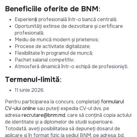
Beneficiile oferite de BNM
:
Experiență profesională într-o bancă centrală;
Oportunități extinse de dezvoltare și certificare
profesională;
Mediu de muncă modern și prietenos;
Procese de activitate digitalizate;
Flexibilitate în programul de muncă;
Pachet salarial competitiv;
Atmosferă dinamică într-o echipă de profesioniști.
Termenul-limită
:
11 iunie 2026.
Pentru participarea la concurs, completaţi
formularul
CV-ului online
sau puteţi expedia CV-ul dvs. pe
adresa
recrutare@bnm.md
, care să conțină copia actului
de identitate și a diplomelor de studii superioare.
Totodată, aveți posibilitatea să depuneți dosarul de
aplicare și în format fizic la sediul BNM, pe adresa: bd.