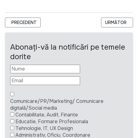
ARTICOL PRECEDENT: BNM ANGAJEAZĂ INGINER COORDONATO
ARTICOLUL URM
PRECEDENT
URMĂTOR
Abonați-vă la notificări pe temele
dorite
Comunicare/PR/Marketing/ Comunicare
digitală/Social media
Contabilitate, Audit, Finante
Educatie, Formare Profesionala
Tehnologie, IT, UX Design
Administrativ, Oficiu, Coordonare