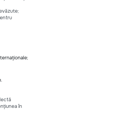
revăzute;
pentru
nternaționale;
e.
flectă
ențiunea în