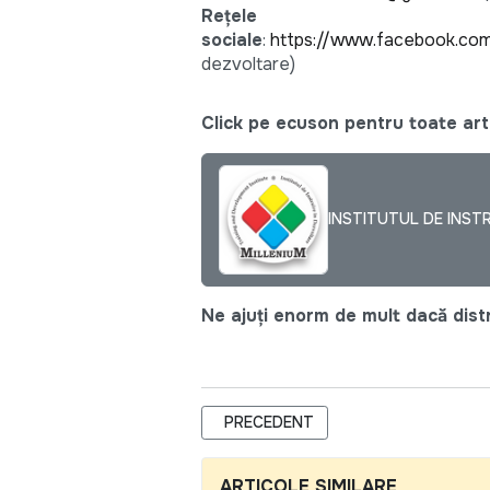
Rețele
sociale
:
https://www.facebook.com
dezvoltare)
Click pe ecuson pentru toate arti
INSTITUTUL DE INSTR
Ne ajuți enorm de mult dacă distri
ARTICOL PRECEDENT: SOLIDARITY 
PRECEDENT
ARTICOLE SIMILARE