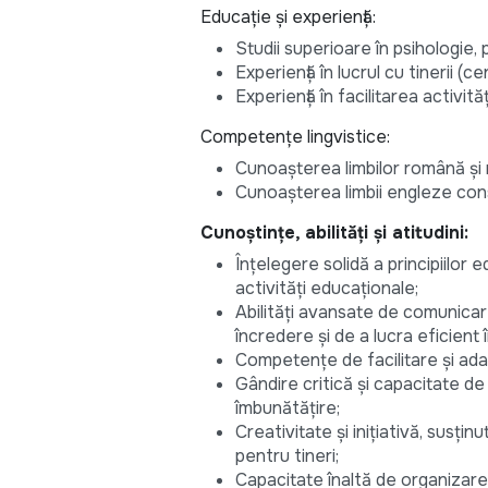
Educație și experiență:
Studii superioare în psihologie,
Experiență în lucrul cu tinerii (
Experiență în facilitarea activită
Competențe lingvistice:
Cunoașterea limbilor română și ru
Cunoașterea limbii engleze cons
Cunoștințe, abilități și atitudini:
Înțelegere solidă a principiilor e
activități educaționale;
Abilități avansate de comunicare
încredere și de a lucra eficient 
Competențe de facilitare și ada
Gândire critică și capacitate de 
îmbunătățire;
Creativitate și inițiativă, sus
pentru tineri;
Capacitate înaltă de organizare ș