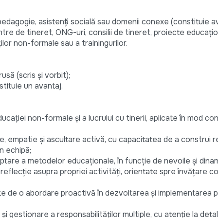
 pedagogie, asistență socială sau domenii conexe (constituie av
centre de tineret, ONG-uri, consilii de tineret, proiecte educațio
ților non-formale sau a trainingurilor.
să (scris și vorbit);
tituie un avantaj.
ducației non-formale și a lucrului cu tinerii, aplicate în mod con
, empatie și ascultare activă, cu capacitatea de a construi re
în echipă;
ptare a metodelor educaționale, în funcție de nevoile și dinam
reflecție asupra propriei activități, orientate spre învățare co
ținute de o abordare proactivă în dezvoltarea și implementarea
i gestionare a responsabilităților multiple, cu atenție la detalii