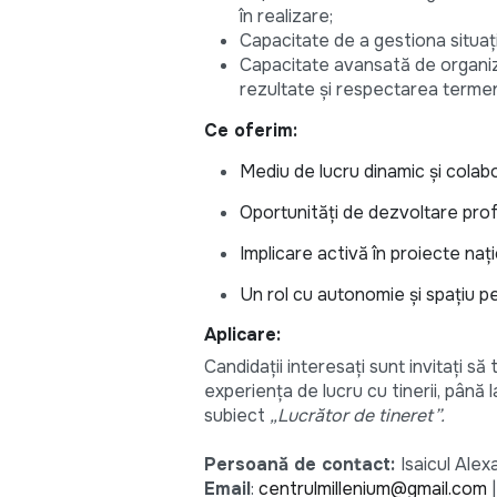
în realizare;
Capacitate de a gestiona situați
Capacitate avansată de organizar
rezultate și respectarea termen
Ce oferim:
Mediu de lucru dinamic și colabo
Oportunități de dezvoltare profes
Implicare activă în proiecte naț
Un rol cu autonomie și spațiu pen
Aplicare:
Candidații interesați sunt invitați s
experiența de lucru cu tinerii, până 
subiect
„Lucrător de tineret”.
Persoană de contact:
Isaicul Alex
Email
:
centrulmillenium@gmail.com
|