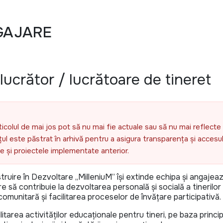
GAJARE
ucrător / lucrătoare de tineret
ticolul de mai jos pot să nu mai fie actuale sau să nu mai reflecte 
l este păstrat în arhivă pentru a asigura transparența și accesul 
ele și proiectele implementate anterior.
struire în Dezvoltare „MilleniuM” își extinde echipa și angajea
e să contribuie la dezvoltarea personală și socială a tinerilor p
omunitară și facilitarea proceselor de învățare participativă.
itarea activităților educaționale pentru tineri, pe baza principi