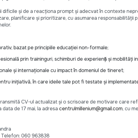
i dificile și de a reacționa prompt și adecvat în contexte nep
e, planificare și prioritizare, cu asumarea responsabilității 
elor.
rativ, bazat pe principiile educației non-formale;
ională prin traininguri, schimburi de experiență și mobilități i
ionale și internaționale cu impact în domeniul de tineret;
tru inițiativă, în care ideile tale pot fi testate și implementat
ă transmită CV-ul actualizat și o scrisoare de motivare care re
la data de 17 mai, la adresa
centrulmillenium@gmail.com
, cu m
andra
 Telefon: 060 963838