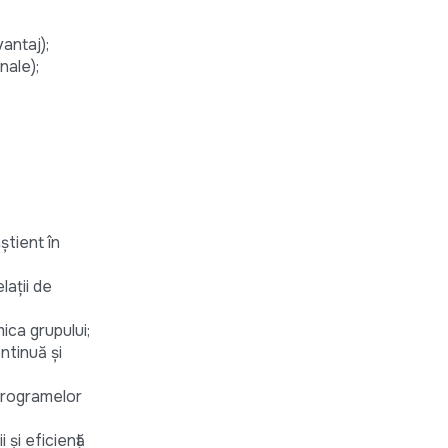
antaj);
nale);
știent în
lații de
ica grupului;
ntinuă și
 programelor
 și eficiență