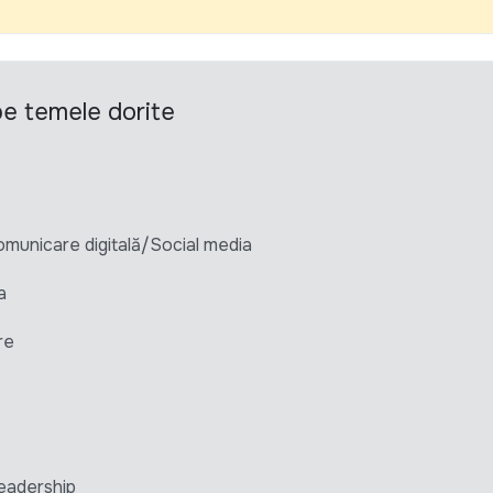
 pe temele dorite
unicare digitală/Social media
a
re
eadership