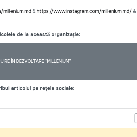
/millenium.md
&
https://www.instagram.com/millenium.md/
colele de la această organizație:
UIRE ÎN DEZVOLTARE “MILLENIUM”
bui articolul pe rețele sociale:
FUND PL ÎN MOLDOVA ANGAJEAZĂ SPECIALIST/Ă MANAGEMENTUL