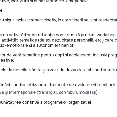
tive, incluziunii și bunăstării socio-emoționale.
le
:
sigur, incluziv și participativ, în care tinerii se simt respectați
luarea activităților de educație non-formală precum workshopur
, activități tematice (de ex. dezvoltare personală, etc.) care c
o-emoționale și a autonomiei tinerilor;
elor de vară tematice pentru copii și adolescenți, inclusiv pre
reative;
or la nevoile, vârsta și nivelul de dezvoltare al tinerilor, inclu
icării tinerilor, utilizând instrumente de evaluare și feedback;
e și internaționale (traininguri, schimburi, mobilități);
mbunătățirea continuă a programelor organizației.