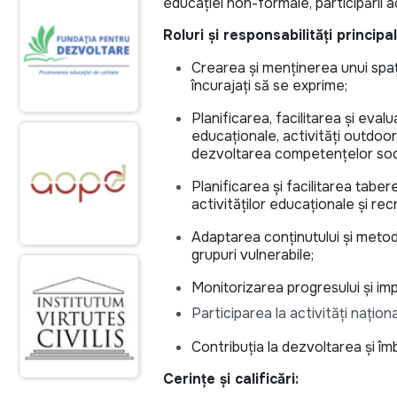
educației non-formale, participării ac
Roluri și responsabilități principa
Crearea și menținerea unui spațiu 
încurajați să se exprime;
Planificarea, facilitarea și eva
educaționale, activități outdoor
dezvoltarea competențelor soci
Planificarea și facilitarea taber
activităților educaționale și rec
Adaptarea conținutului și metodel
grupuri vulnerabile;
Monitorizarea progresului și impl
Participarea la activități național
Contribuția la dezvoltarea și î
Cerințe și calificări: