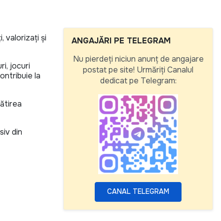
, valorizați și
ANGAJĂRI PE TELEGRAM
Nu pierdeți niciun anunț de angajare
i, jocuri
postat pe site! Urmăriți Canalul
ontribuie la
dedicat pe Telegram:
gătirea
siv din
CANAL TELEGRAM