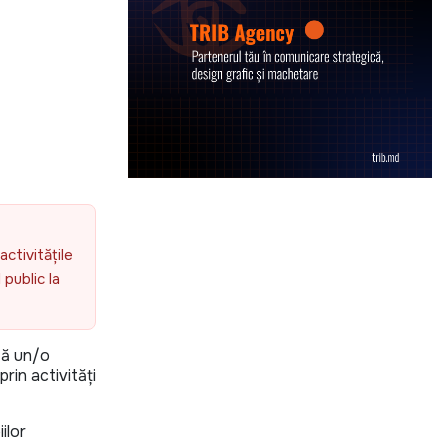
activitățile
public la
ză un/o
rin activități
ilor