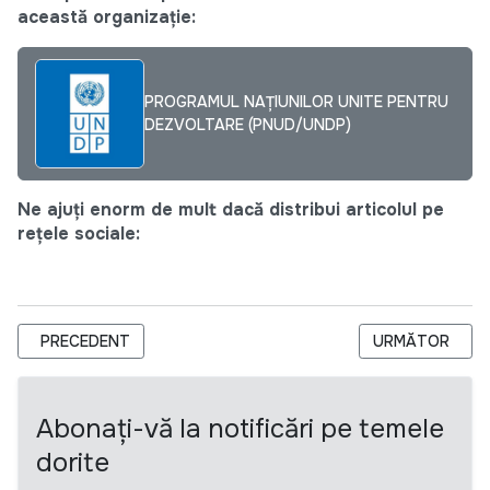
această organizație:
PROGRAMUL NAȚIUNILOR UNITE PENTRU
DEZVOLTARE (PNUD/UNDP)
Ne ajuți enorm de mult dacă distribui articolul pe
rețele sociale:
ARTICOL PRECEDENT: ANUNȚ DE SELECTARE A EXPERȚILOR 
ARTICOLUL URM
PRECEDENT
URMĂTOR
Abonați-vă la notificări pe temele
dorite