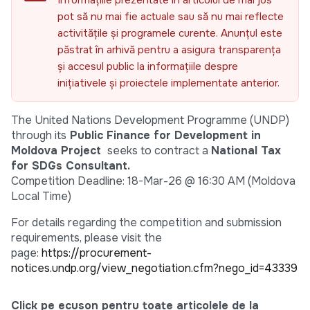
Informațiile prezentate în articolul de mai jos
pot să nu mai fie actuale sau să nu mai reflecte
activitățile și programele curente. Anunțul este
păstrat în arhivă pentru a asigura transparența
și accesul public la informațiile despre
inițiativele și proiectele implementate anterior.
The United Nations Development Programme (UNDP)
through its
Public Finance for Development in
Moldova Project
seeks to contract a
National Tax
for SDGs Consultant
.
Competition Deadline: 18-Mar-26 @ 16:30 AM (Moldova
Local Time)
For details regarding the competition and submission
requirements, please visit the
page:
https://procurement-
notices.undp.org/view_negotiation.cfm?nego_id=43339
Click pe ecuson pentru toate articolele de la