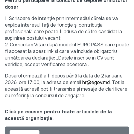
Pentru participare la concurs se depune următorul
dosar
1. Scrisoare de intenție prin intermediul căreia se va
explica interesul față de funcție și contribuția
profesională care poate fi adusă de către candidat la
suplinirea postului vacant;
2. Curriculum Vitae după modelul EUROPASS care poate
fi accesat la acest link și care va include obligatoriu
următoarea declarație: „Datele înscrise în CV sunt
veridice, accept verificarea acestora”.
Dosarul urmează a fi depus până la data de 2 ianuarie
2026, ora 17:00, la adresa de email
hr@egov.md.
Tot la
această adresă pot fi transmise și mesaje de clarificare
cu referință la concursul de angajare.
Click pe ecuson pentru toate articolele de la
această organizație: