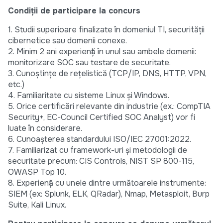
Condiții de participare la concurs
1. Studii superioare finalizate în domeniul TI, securității
cibernetice sau domenii conexe.
2. Minim 2 ani experiență în unul sau ambele domenii:
monitorizare SOC sau testare de securitate.
3. Cunoștințe de rețelistică (TCP/IP, DNS, HTTP, VPN,
etc.)
4. Familiaritate cu sisteme Linux și Windows.
5. Orice certificări relevante din industrie (ex.: CompTIA
Security+, EC-Council Certified SOC Analyst) vor fi
luate în considerare.
6. Cunoașterea standardului ISO/IEC 27001:2022.
7. Familiarizat cu framework-uri și metodologii de
securitate precum: CIS Controls, NIST SP 800-115,
OWASP Top 10.
8. Experiență cu unele dintre următoarele instrumente:
SIEM (ex: Splunk, ELK, QRadar), Nmap, Metasploit, Burp
Suite, Kali Linux.