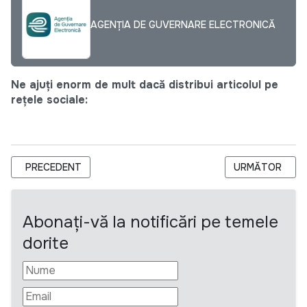
AGENȚIA DE GUVERNARE ELECTRONICĂ
Ne ajuți enorm de mult dacă distribui articolul pe
rețele sociale:
ARTICOL PRECEDENT: AGENȚIA DE GUVERNARE ELECTRONI
ARTICOLUL URM
PRECEDENT
URMĂTOR
Abonați-vă la notificări pe temele
dorite