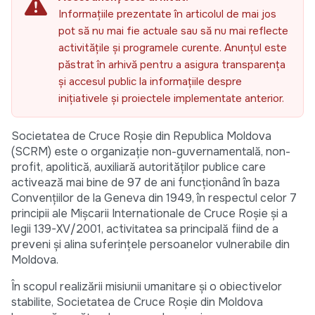
Informațiile prezentate în articolul de mai jos
pot să nu mai fie actuale sau să nu mai reflecte
activitățile și programele curente. Anunțul este
păstrat în arhivă pentru a asigura transparența
și accesul public la informațiile despre
inițiativele și proiectele implementate anterior.
Societatea de Cruce Roşie din Republica Moldova
(SCRM) este o organizație non-guvernamentală, non-
profit, apolitică, auxiliară autorităților publice care
activează mai bine de 97 de ani funcţionând în baza
Convenţiilor de la Geneva din 1949, în respectul celor 7
principii ale Mișcarii Internationale de Cruce Roșie și a
legii 139-XV/2001, activitatea sa principală fiind de a
preveni şi alina suferințele persoanelor vulnerabile din
Moldova.
În scopul realizării misiunii umanitare și o obiectivelor
stabilite, Societatea de Cruce Roșie din Moldova