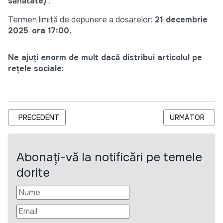
sănătate)
”.
Termen limită de depunere a dosarelor:
21 decembrie
2025
,
ora 17:00.
Ne ajuți enorm de mult dacă distribui articolul pe
rețele sociale:
ARTICOL PRECEDENT: TEKEDU CAUTĂ MENTORI PENTRU INSTR
ARTICOLUL URM
PRECEDENT
URMĂTOR
Abonați-vă la notificări pe temele
dorite