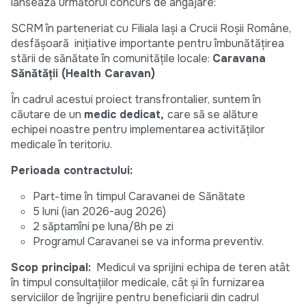
lansează următorul concurs de angajare:
SCRM în parteneriat cu Filiala Iași a Crucii Roșii Române,
desfășoară inițiative importante pentru îmbunătățirea
stării de sănătate în comunitățile locale:
Caravana
Sănătății (Health Caravan)
În cadrul acestui proiect transfrontalier, suntem în
căutare de un
medic dedicat,
care să se alăture
echipei noastre pentru implementarea activităților
medicale în teritoriu.
Perioada contractului:
Part-time în timpul Caravanei de Sănătate
5 luni (ian 2026-aug 2026)
2 săptamîni pe luna/8h pe zi
Programul Caravanei se va informa preventiv.
Scop principal:
Medicul va sprijini echipa de teren atât
în timpul consultațiilor medicale, cât și în furnizarea
serviciilor de îngrijire pentru beneficiarii din cadrul