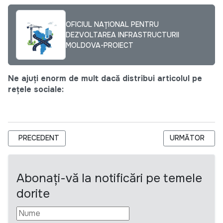
OFICIUL NAȚIONAL PENTRU
DEZVOLTAREA INFRASTRUCTURII
MOLDOVA-PROIECT
Ne ajuți enorm de mult dacă distribui articolul pe
rețele sociale:
ARTICOL PRECEDENT: OFICIUL NAȚIONAL PENTRU DEZVOLTAR
ARTICOLUL URM
PRECEDENT
URMĂTOR
Abonați-vă la notificări pe temele
dorite