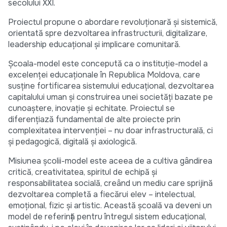
secolului XXI.
Proiectul propune o abordare revoluționară și sistemică,
orientată spre dezvoltarea infrastructurii, digitalizare,
leadership educațional și implicare comunitară.
Școala-model este concepută ca o instituție-model a
excelenței educaționale în Republica Moldova, care
susține fortificarea sistemului educațional, dezvoltarea
capitalului uman și construirea unei societăți bazate pe
cunoaștere, inovație și echitate. Proiectul se
diferențiază fundamental de alte proiecte prin
complexitatea intervenției – nu doar infrastructurală, ci
și pedagogică, digitală și axiologică.
Misiunea școlii-model este aceea de a cultiva gândirea
critică, creativitatea, spiritul de echipă și
responsabilitatea socială, creând un mediu care sprijină
dezvoltarea completă a fiecărui elev – intelectual,
emoțional, fizic și artistic. Această școală va deveni un
model de referință pentru întregul sistem educațional,