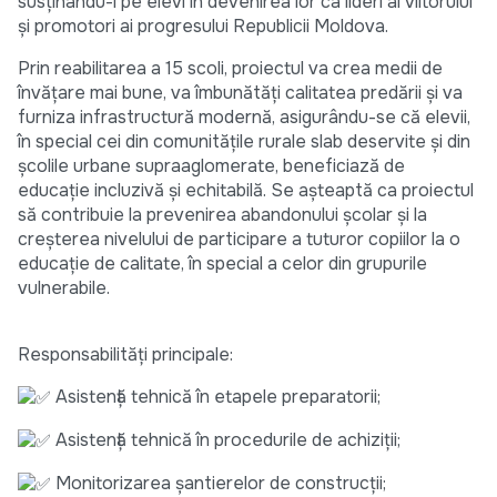
susținându-i pe elevi în devenirea lor ca lideri ai viitorului
și promotori ai progresului Republicii Moldova.
Prin reabilitarea a 15 scoli, proiectul va crea medii de
învățare mai bune, va îmbunătăți calitatea predării și va
furniza infrastructură modernă, asigurându-se că elevii,
în special cei din comunitățile rurale slab deservite și din
școlile urbane supraaglomerate, beneficiază de
educație incluzivă și echitabilă. Se așteaptă ca proiectul
să contribuie la prevenirea abandonului școlar și la
creșterea nivelului de participare a tuturor copiilor la o
educație de calitate, în special a celor din grupurile
vulnerabile.
Responsabilități principale:
Asistență tehnică în etapele preparatorii;
Asistență tehnică în procedurile de achiziții;
Monitorizarea șantierelor de construcții;