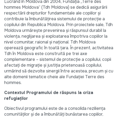
Lucrând în Moldova din 2004, Fundația „Terre des
hommes Moldova” (Tdh Moldova) se dedică asigurării
respectării drepturilor fundamentale ale copiilor și
contribuie la îmbunătățirea sistemului de protecție a
copilului din Republica Moldova. Prin proiectele sale, Tdh
Moldova urmărește prevenirea și răspunsul durabil la
violența, neglijarea și exploatarea împotriva copiilor la
nivel comunitar, raional și național. Tdh Moldova
operează geografic în toată țara. În prezent, activitatea
Tdh în Moldova este construită pe trei axe
complementare – sistemul de protecție a copilului, copii
afectați de migrație și justiția prietenoasă copilului,
urmărind să dezvolte sinergii între acestea, precum și cu
alte domenii tematice cheie ale Fundației Terre des
hommes.
Contextul Programului de răspuns la criza
refugiaților
Obiectivul programului este de a consolida reziliența
comunităților și de a îmbunătăți bunăstarea copiilor,