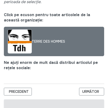
perioada de selecție.
Click pe ecuson pentru toate articolele de la
această organizație:
TERRE DES HOMMES
Ne ajuți enorm de mult dacă distribui articolul pe
rețele sociale:
ARTICOL PRECEDENT: CNTM EXTINDE APELUL PUBLIC PENTRU
ARTICOLUL UR
PRECEDENT
URMĂTOR