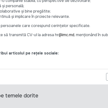
tr-o companie stabilă, cu perspective de dezvoltare;
ă și personală;
laborative și bine pregătite;
ntinuă și implicare în proiecte relevante.
ar persoanele care corespund cerințelor specificate.
e să transmită CV-ul la adresa hr
@imc.md
, menționând în sub
bui articolul pe rețele sociale:
CONCURSURILOR DE OCUPARE A FUNCȚIILOR VACANTE ÎN CADRUL
 pe temele dorite