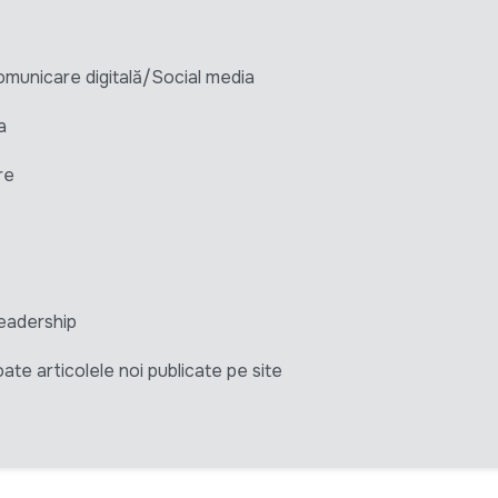
unicare digitală/Social media
a
re
eadership
ate articolele noi publicate pe site