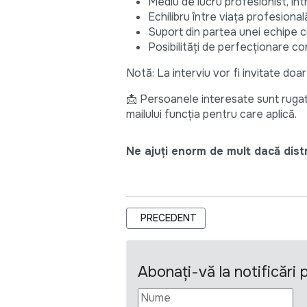
Mediu de lucru profesionist, în
Echilibru între viața profesional
Suport din partea unei echipe co
Posibilități de perfecționare co
Notă: La interviu vor fi invitate do
📩 Persoanele interesate sunt rugat
mailului funcția pentru care aplică.
Ne ajuți enorm de mult dacă distri
ARTICOL PRECEDENT: RELANSAREA 
PRECEDENT
Abonați-vă la notificări