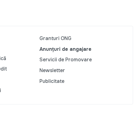
Granturi ONG
Anunțuri de angajare
ică
Servicii de Promovare
udit
Newsletter
Publicitate
i