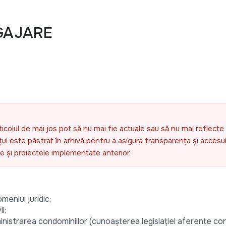
GAJARE
ticolul de mai jos pot să nu mai fie actuale sau să nu mai reflecte 
l este păstrat în arhivă pentru a asigura transparența și accesul 
ele și proiectele implementate anterior.
meniul juridic;
l;
inistrarea condominiilor (cunoașterea legislației aferente con