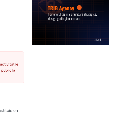
activitățile
public la
stituie un