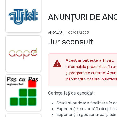
ANUNȚURI DE AN
ANGAJĂRI
02/09/2025
Jurisconsult
Acest anunț este arhivat.
Informațiile prezentate în ar
și programele curente. Anunțu
informațiile despre inițiativ
Cerințe față de candidat:
Studii superioare finalizate în do
Experiență relevantă în drept civi
Experiență în gestionarea și adm