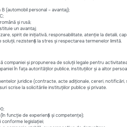
B (automobil personal – avantaj);
C;
română și rusă;
tituie un avantaj;
are, spirit de inițiativă, responsabilitate, atenție la detalii, ca
e soluții, rezistență la stres și respectarea termenelor limită.
că companiei și propunerea de soluții legale pentru activitate
ei în fața autorităților publice, instituțiilor și a altor perso
elor juridice (contracte, acte adiționale, cereri, notificări, s
 scrise la solicitările instituțiilor publice și private.
00;
ă (în funcție de experiență și competențe);
i conforme legislației;