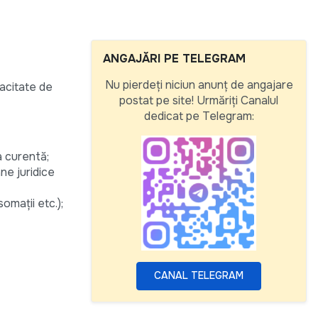
ANGAJĂRI PE TELEGRAM
Nu pierdeți niciun anunț de angajare
pacitate de
postat pe site! Urmăriți Canalul
dedicat pe Telegram:
a curentă;
ane juridice
omații etc.);
CANAL TELEGRAM