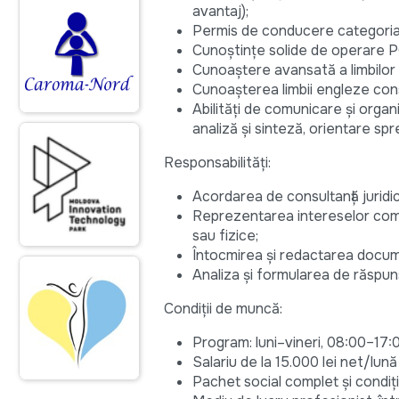
avantaj);
Permis de conducere categoria 
Cunoștințe solide de operare P
Cunoaștere avansată a limbilor 
Cunoașterea limbii engleze cons
Abilități de comunicare și organiz
analiză și sinteză, orientare spr
Responsabilități:
Acordarea de consultanță juridi
Reprezentarea intereselor compani
sau fizice;
Întocmirea și redactarea document
Analiza și formularea de răspunsuri
Condiții de muncă:
Program: luni–vineri, 08:00–17:
Salariu de la 15.000 lei net/lun
Pachet social complet și condiți