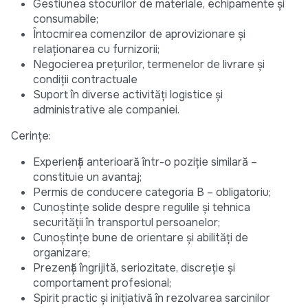
Gestiunea stocurilor de materiale, echipamente și
consumabile;
Întocmirea comenzilor de aprovizionare și
relaționarea cu furnizorii;
Negocierea prețurilor, termenelor de livrare și
condiții contractuale
Suport în diverse activități logistice și
administrative ale companiei.
Cerințe:
Experiență anterioară într-o poziție similară –
constituie un avantaj;
Permis de conducere categoria B – obligatoriu;
Cunoștințe solide despre regulile și tehnica
securității în transportul persoanelor;
Cunoștințe bune de orientare și abilități de
organizare;
Prezență îngrijită, seriozitate, discreție și
comportament profesional;
Spirit practic și inițiativă în rezolvarea sarcinilor