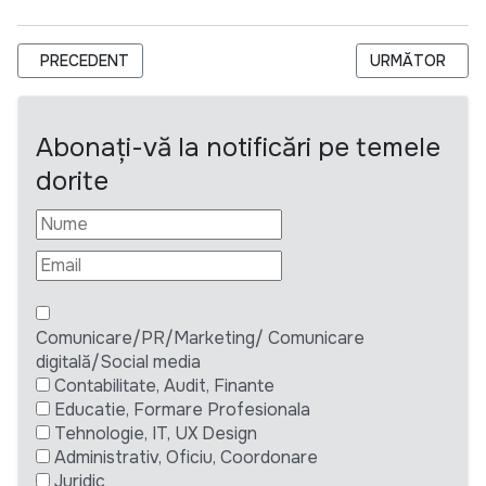
ARTICOL PRECEDENT: MEGAPARC SRL ANGAJEAZĂ ASISTENT
ARTICOLUL UR
PRECEDENT
URMĂTOR
Abonați-vă la notificări pe temele
dorite
Comunicare/PR/Marketing/ Comunicare
digitală/Social media
Contabilitate, Audit, Finante
Educatie, Formare Profesionala
Tehnologie, IT, UX Design
Administrativ, Oficiu, Coordonare
Juridic