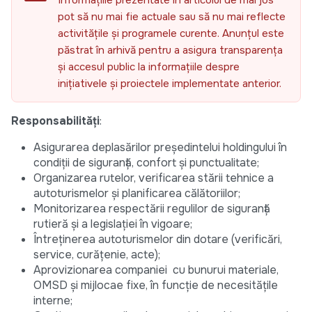
Informațiile prezentate în articolul de mai jos
pot să nu mai fie actuale sau să nu mai reflecte
activitățile și programele curente. Anunțul este
păstrat în arhivă pentru a asigura transparența
și accesul public la informațiile despre
inițiativele și proiectele implementate anterior.
Responsabilități
:
Asigurarea deplasărilor președintelui holdingului în
condiții de siguranță, confort și punctualitate;
Organizarea rutelor, verificarea stării tehnice a
autoturismelor și planificarea călătoriilor;
Monitorizarea respectării regulilor de siguranță
rutieră și a legislației în vigoare;
Întreținerea autoturismelor din dotare (verificări,
service, curățenie, acte);
Aprovizionarea companiei cu bunurui materiale,
OMSD și mijlocae fixe, în funcție de necesitățile
interne;