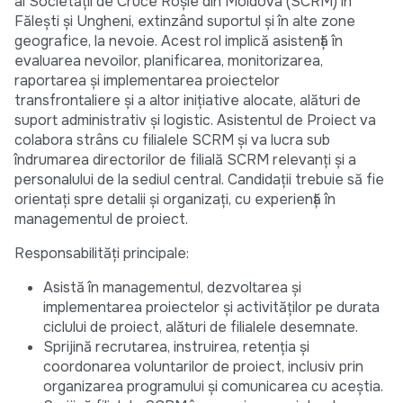
al Societății de Cruce Roșie din Moldova (SCRM) în
Fălești și Ungheni, extinzând suportul și în alte zone
geografice, la nevoie. Acest rol implică asistență în
evaluarea nevoilor, planificarea, monitorizarea,
raportarea și implementarea proiectelor
transfrontaliere și a altor inițiative alocate, alături de
suport administrativ și logistic. Asistentul de Proiect va
colabora strâns cu filialele SCRM și va lucra sub
îndrumarea directorilor de filială SCRM relevanți și a
personalului de la sediul central. Candidații trebuie să fie
orientați spre detalii și organizați, cu experiență în
managementul de proiect.
Responsabilități principale:
Asistă în managementul, dezvoltarea și
implementarea proiectelor și activităților pe durata
ciclului de proiect, alături de filialele desemnate.
Sprijină recrutarea, instruirea, retenția și
coordonarea voluntarilor de proiect, inclusiv prin
organizarea programului și comunicarea cu aceștia.