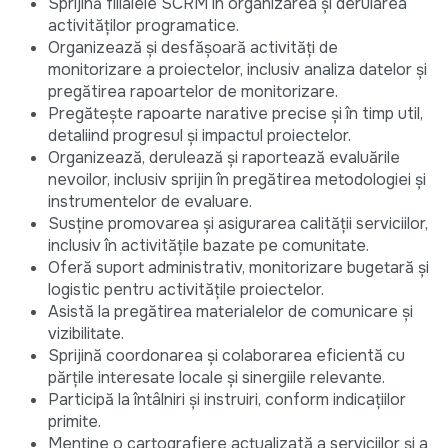
Sprijină filialele SCRM în organizarea și derularea
activităților programatice.
Organizează și desfășoară activități de
monitorizare a proiectelor, inclusiv analiza datelor și
pregătirea rapoartelor de monitorizare.
Pregătește rapoarte narative precise și în timp util,
detaliind progresul și impactul proiectelor.
Organizează, derulează și raportează evaluările
nevoilor, inclusiv sprijin în pregătirea metodologiei și
instrumentelor de evaluare.
Susține promovarea și asigurarea calității serviciilor,
inclusiv în activitățile bazate pe comunitate.
Oferă suport administrativ, monitorizare bugetară și
logistic pentru activitățile proiectelor.
Asistă la pregătirea materialelor de comunicare și
vizibilitate.
Sprijină coordonarea și colaborarea eficientă cu
părțile interesate locale și sinergiile relevante.
Participă la întâlniri și instruiri, conform indicațiilor
primite.
Menține o cartografiere actualizată a serviciilor și a