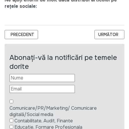
rețele sociale:
ARTICOL PRECEDENT: TERMEN EXTINS - SOCIETATEA DE C
ARTICOLUL UR
PRECEDENT
URMĂTOR
Abonați-vă la notificări pe temele
dorite
Comunicare/PR/Marketing/ Comunicare
digitală/Social media
Contabilitate, Audit, Finante
Educatie, Formare Profesionala